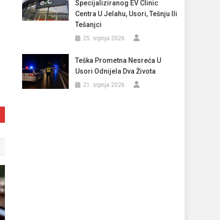
Specijaliziranog EV Clinic
Centra U Jelahu, Usori, Tešnju Ili
Tešanjci
25. srpnja 2026.
Teška Prometna Nesreća U
Usori Odnijela Dva Života
21. srpnja 2026.