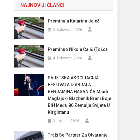
NAJNOVIJI ČLANCI
Preminula Katarina Jeleč
5. kolovoza 2026.
Preminuo Nikola Čalić (Tošo)
4. kolovoza 2026.
SVJETSKA ASOCIJACIJA
FESTIVALA IZABRALA
BENJAMINA HASANIĆA:Mladi
Maglajski Glazbenik Brani Boje
BiH Među 80 Zemalja Svijeta U
Kirgistanu
31. srpnja 2026.
Traži Se Partner Za Otvaranje