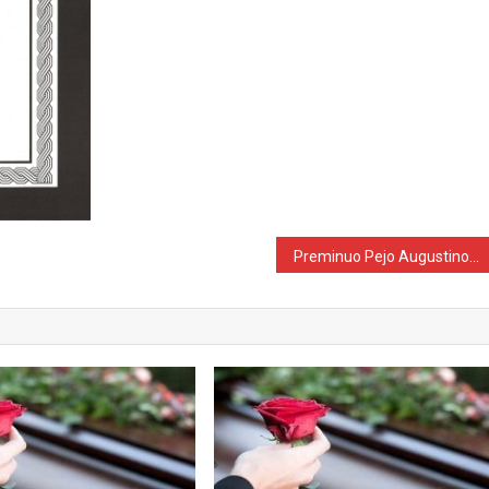
Preminuo Pejo Augustinović (1943.-2019.) iz Jelaha