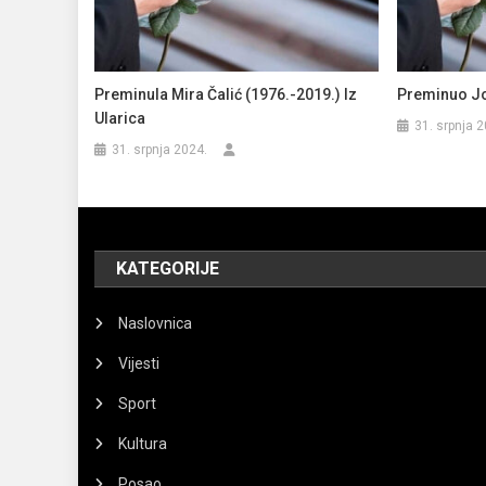
Preminula Mira Čalić (1976.-2019.) Iz
Preminuo Jo
Ularica
31. srpnja 2
31. srpnja 2024.
KATEGORIJE
Naslovnica
Vijesti
Sport
Kultura
Posao