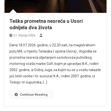
Teška prometna nesreća u Usori
odnijela dva života
21. Srpnja 2026.
Dana 18.07.2026. godine, u 22,30 sati, na magistralnom
putu M4, u mjestu Tešanjka ( općina Usora) , dogodila se
prometna nesreća slijetanjem sa kolovoza putničkog
motornog vozila marke Golf, kojim je upravljao B.K., rođen
2002. godine, iz Doboj Juga, sa kojim su se u vozilu nalazile
još četiri osobe i to: suvozač K.A., rođen 2007. godine, iz
Tešnja i tri suputnika, […]
Continue Reading