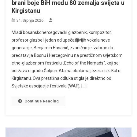
brani boje BiH među 80 zemalja svijeta u
Kirgistanu
31. Srpnja 2026.
Mladi bosanskohercegovački glazbenik, kompozitor,
profesor glazbe i jedan od upečatljivijih vokala nove
generacije, Benjamin Hasanić, zvanično je izabran da
predstavlja Bosnu i Hercegovinu na prestižnom svjetskom
etno-glazbenom festivalu „Echo of the Nomads“, koji se
održava u gradu Čolpon-Ata na obalama jezera Isik-Kul u
Kirgistanu. Ova prestižna odluka stigla je direktno od
Svjetske asocijacije festivala (WAF), […]
Continue Reading