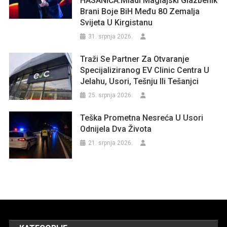
HASANIĆA:Mladi Maglajski Glazbenik
Brani Boje BiH Među 80 Zemalja
Svijeta U Kirgistanu
31. srpnja 2026.
Traži Se Partner Za Otvaranje
Specijaliziranog EV Clinic Centra U
Jelahu, Usori, Tešnju Ili Tešanjci
25. srpnja 2026.
Teška Prometna Nesreća U Usori
Odnijela Dva Života
21. srpnja 2026.