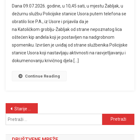
Dana 09.07.2026. godine, u 10,45 sati, u mjestu Žabljak, u
dežurnu službu Policijske stanice Usora putem telefona se
obratilo lice P.A., iz Usore i prijavila da je
na Katoličkom groblju-Žabljak od strane nepoznatog lica
oštećen kip anđela koji je postavljen na nadgrobnom
spomeniku. Izvršen je uviđaj od strane službenika Policijske
stanice Usora koji nastavljaju aktivnosti na rasvjetljavanju i
dokumenovanju krivičnog djela […]
Continue Reading
Navigacija
Starije objave
Pretraži:
objava
DRUŠTVENE MREŽE