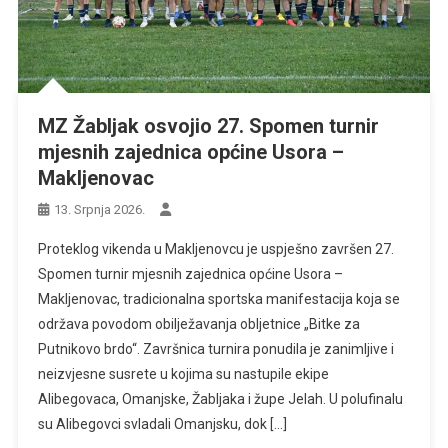
MZ Žabljak osvojio 27. Spomen turnir
mjesnih zajednica općine Usora –
Makljenovac
13. Srpnja 2026.
Proteklog vikenda u Makljenovcu je uspješno završen 27.
Spomen turnir mjesnih zajednica općine Usora –
Makljenovac, tradicionalna sportska manifestacija koja se
održava povodom obilježavanja obljetnice „Bitke za
Putnikovo brdo“. Završnica turnira ponudila je zanimljive i
neizvjesne susrete u kojima su nastupile ekipe
Alibegovaca, Omanjske, Žabljaka i župe Jelah. U polufinalu
su Alibegovci svladali Omanjsku, dok […]