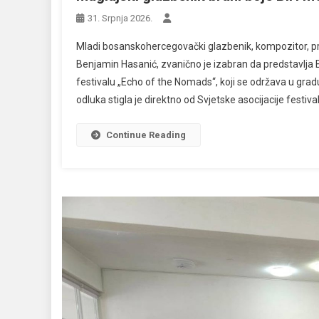
31. Srpnja 2026.
Mladi bosanskohercegovački glazbenik, kompozitor, prof
Benjamin Hasanić, zvanično je izabran da predstavlj
festivalu „Echo of the Nomads“, koji se održava u grad
odluka stigla je direktno od Svjetske asocijacije festiva
Continue Reading