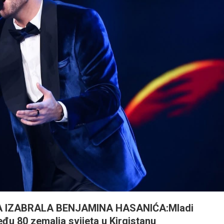
A IZABRALA BENJAMINA HASANIĆA:Mladi
đu 80 zemalja svijeta u Kirgistanu