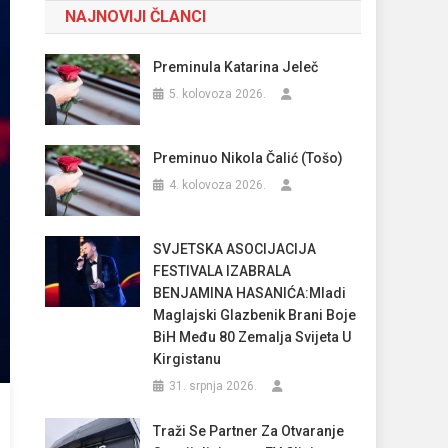
NAJNOVIJI ČLANCI
Preminula Katarina Jeleč
5. kolovoza 2026.
Preminuo Nikola Čalić (Tošo)
4. kolovoza 2026.
SVJETSKA ASOCIJACIJA
FESTIVALA IZABRALA
BENJAMINA HASANIĆA:Mladi
Maglajski Glazbenik Brani Boje
BiH Među 80 Zemalja Svijeta U
Kirgistanu
31. srpnja 2026.
Traži Se Partner Za Otvaranje