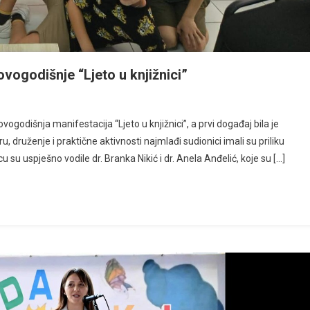
ovogodišnje “Ljeto u knjižnici”
godišnja manifestacija “Ljeto u knjižnici”, a prvi događaj bila je
gru, druženje i praktične aktivnosti najmlađi sudionici imali su priliku
 su uspješno vodile dr. Branka Nikić i dr. Anela Anđelić, koje su […]