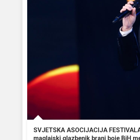
SVJETSKA ASOCIJACIJA FESTIVAL
maglajski glazbenik brani boje BiH me