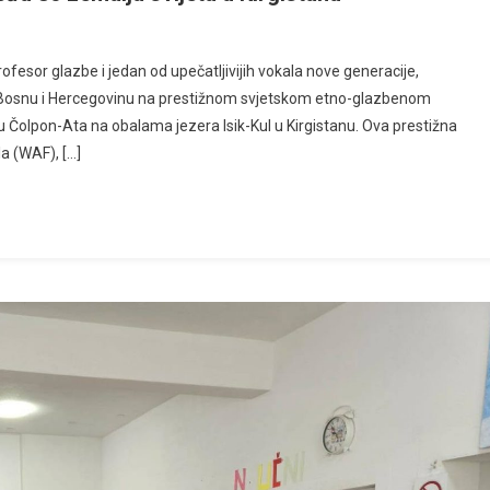
esor glazbe i jedan od upečatljivijih vokala nove generacije,
a Bosnu i Hercegovinu na prestižnom svjetskom etno-glazbenom
u Čolpon-Ata na obalama jezera Isik-Kul u Kirgistanu. Ova prestižna
la (WAF), […]