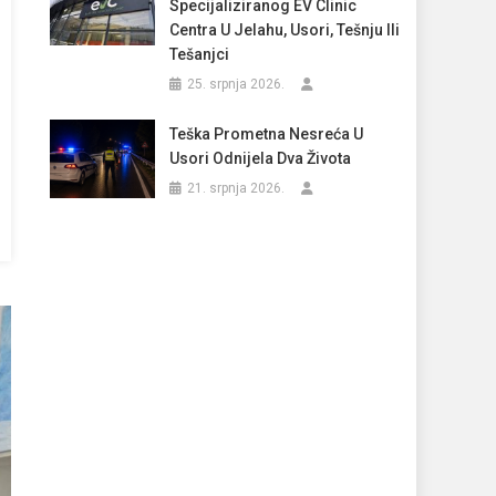
Specijaliziranog EV Clinic
Centra U Jelahu, Usori, Tešnju Ili
Tešanjci
25. srpnja 2026.
Teška Prometna Nesreća U
Usori Odnijela Dva Života
21. srpnja 2026.