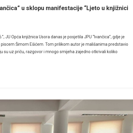
ančica” u sklopu manifestacije “Ljeto u knjižnici
”, JU Opća knjižnica Usora danas je posjetila JPU “Ivančica”, gdje je
m piscem Šimom Ešićem. Tom prilikom autor je mališanima predstavio
koju su uz priču, razgovor i mnogo smijeha zajedno otkrivali koliko