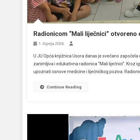
Radionicom “Mali liječnici” otvoreno 
1. Srpnja 2026.
U JU Opća knjižnica Usora danas je svečano započela ovo
zanimljiva i edukativna radionica “Mali liječnici”. Kroz i
upoznati osnove medicine i liječničkog poziva. Radionicu
Continue Reading