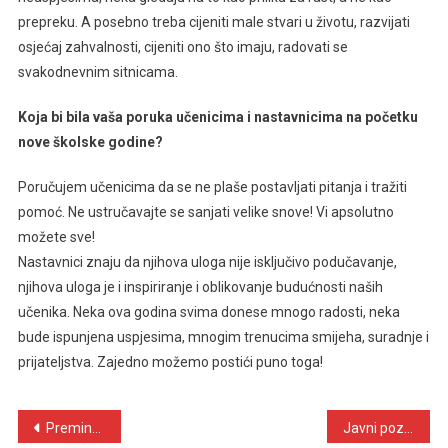
prepreku. A posebno treba cijeniti male stvari u životu, razvijati
osjećaj zahvalnosti, cijeniti ono što imaju, radovati se
svakodnevnim sitnicama.
Koja bi bila vaša poruka učenicima i nastavnicima na početku
nove školske godine?
Poručujem učenicima da se ne plaše postavljati pitanja i tražiti
pomoć. Ne ustručavajte se sanjati velike snove! Vi apsolutno
možete sve!
Nastavnici znaju da njihova uloga nije isključivo podučavanje,
njihova uloga je i inspiriranje i oblikovanje budućnosti naših
učenika. Neka ova godina svima donese mnogo radosti, neka
bude ispunjena uspjesima, mnogim trenucima smijeha, suradnje i
prijateljstva. Zajedno možemo postići puno toga!
Navigacija
Preminula Kata Erceg
Javni poziv za sufinanciranje investicijskih projekata iseljeništva u povratničkim sredinama na prostoru Bosne i Hercegovine