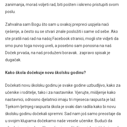
zanimanja, moraš voljeti rad, biti pošten i iskreno pristupiti svom
poslu.
Zahvalna sam Bogu što sam u svakoj prepreci uspjela naći
rješenje, a često su se stvari znale posložiti i same od sebe. Ako
ste pratili naš rad na našoj Facebook stranici, mogli ste vidjeti da
smo puno toga novog uveli, a posebno sam ponosna na naš
Doček prvaša, na naš produženi boravak.. zapravo spisak je
dugačak.
Kako škola dočekuje novu školsku godinu?
Dočekati novu školsku godinu je svake godine uzbudljivo, kako za
učenike i roditelje, tako i za nastavnike. Vjerujte, mišljenje kako
nastavnici, odnosno djelatnici imaju tri mjeseca raspusta je laž.
Tijekom ljetnjeg raspusta škola je svaki dan radila kako bi novu
školsku godinu dočekali spremni. Sad nam još samo preostaje da
u svojim klupama dočekamo naše vesele učenike. Budući da