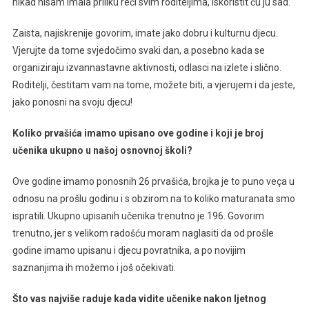
nikad nisam imala priliku reći svim roditeljima, iskoristit ću ju sad.
Zaista, najiskrenije govorim, imate jako dobru i kulturnu djecu.
Vjerujte da tome svjedočimo svaki dan, a posebno kada se
organiziraju izvannastavne aktivnosti, odlasci na izlete i slično.
Roditelji, čestitam vam na tome, možete biti, a vjerujem i da jeste,
jako ponosni na svoju djecu!
Koliko prvašića imamo upisano ove godine i koji je broj
učenika ukupno u našoj osnovnoj školi?
Ove godine imamo ponosnih 26 prvašića, brojka je to puno veça u
odnosu na prošlu godinu i s obzirom na to koliko maturanata smo
ispratili. Ukupno upisanih učenika trenutno je 196. Govorim
trenutno, jer s velikom radošću moram naglasiti da od prošle
godine imamo upisanu i djecu povratnika, a po novijim
saznanjima ih možemo i još očekivati.
Što vas najviše raduje kada vidite učenike nakon ljetnog