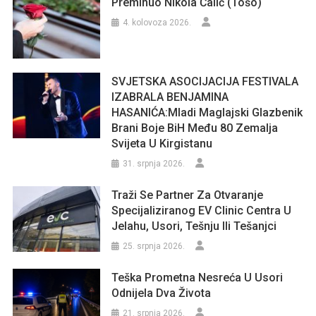
Preminuo Nikola Čalić (Tošo)
4. kolovoza 2026.
SVJETSKA ASOCIJACIJA FESTIVALA
IZABRALA BENJAMINA
HASANIĆA:Mladi Maglajski Glazbenik
Brani Boje BiH Među 80 Zemalja
Svijeta U Kirgistanu
31. srpnja 2026.
Traži Se Partner Za Otvaranje
Specijaliziranog EV Clinic Centra U
Jelahu, Usori, Tešnju Ili Tešanjci
25. srpnja 2026.
Teška Prometna Nesreća U Usori
Odnijela Dva Života
21. srpnja 2026.