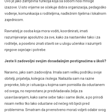
Ovo je jako zahtjevna funkcija koja sa sobom nosi mnoge
izazove. U isto vrijeme se očekuje dobra organizacija, pedagoško
vođenje, komunikacija s roditeljima, nadležnim tijelima i lokalnom
zajednicom.
Ravnatelj je osoba koja mora voditi, koordinirati, imati
razumijevanje apsolutno za sve, kako za nastavnike tako i za
roditelje, a posebno znati staviti se u ulogu učenika i razumjeti
njegove osjećaje i potrebe.
Jeste li zadovoljni svojim dosadašnjim postignućima u školi?
Naravno, jako sam zadovoljna. Imala sam veliku podršku svoje
obitelji, prijatelja, kolegica i kolega. Nailazila sam na razne
prepreke, bilo je i situacija u kojima sam pomislila da odustanem
od svega, no neprestano je predvladavala želja za
usavršavanjem, kako same sebe tako i same škole, a po prirodi
nisam netko tko lako odustane od nečeg niti bježi pred
problemima. Smatram da prvenstveno moraš voljeti odabir svog