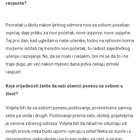
raspusta?
Povratak u školu nakon ljetnog odmora nosi sa sobom poseban
osjećaj, daje priliku za novi početak, nove izazove, nove uspjehe.
Taj prvi dan, kad ugledamo naše učenike, točno na njihovim licima
možemo iščitati taj trenutni novi početak, tu radost zajedničkog
učenja i razvijanja. No, da se malo i našalim, čini mi se da to i ne
traje dugo, jer već nakon mjesec dana jedva čekaju zimski
raspust.
Koje vrijednosti želite da vaši učenici ponesu sa sobom u
život?
Voljela bih da sa sobom ponesu poštovanje, prvenstveno samog
sebe pa onda i drugih. Poštovanje prema sebi, obitelji, prijateljima
je osnova zdravog odnosa. Voljela bih da nikad ne odustaju od
svojih snova, neka budu uporni i vjeruju u sebe! Neka se suoče i s
neuspjesima, neka gledaju na to kao priliku za rast, a ne kao