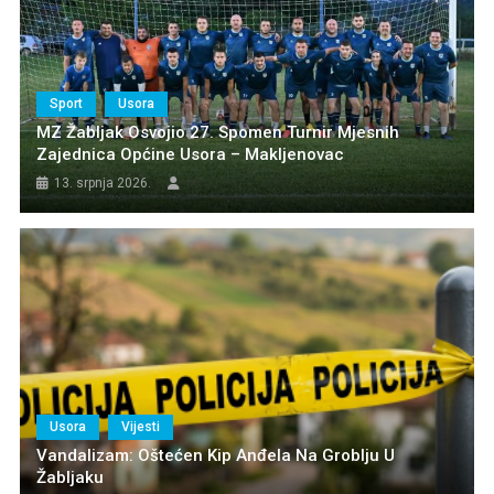
Sport
Usora
MZ Žabljak Osvojio 27. Spomen Turnir Mjesnih
Zajednica Općine Usora – Makljenovac
13. srpnja 2026.
Usora
Vijesti
Vandalizam: Oštećen Kip Anđela Na Groblju U
Žabljaku