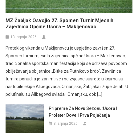
MZ Žabljak Osvojio 27. Spomen Turnir Mjesnih
Zajednica Općine Usora – Makljenovac
13. srpnja 2026.
Proteklog vikenda u Makljenovcu je uspješno završen 27.
Spomen turnir mjesnih zajednica općine Usora – Makljenovac,
tradicionalna sportska manifestacija koja se održava povodom
obilježavanja obljetnice „Bitke za Putnikovo brdo“. Završnica
turnira ponudila je zanimljive i neizvjesne susrete u kojima su
nastupile ekipe Alibegovaca, Omanjske, Žabljaka i župe Jelah. U
polufinalu su Alibegovci svladali Omanjsku, dok […]
Pripreme Za Novu Sezonu:Usora I
Proleter Doveli Prva Pojačanja
8. srpnja 2026.