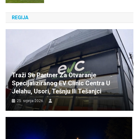
REGIJA
Traži Se Partner Za Otvaranje
Specijaliziranog EV Clinic Centra U
Jelahu, Usori, Tešnju Ili Tešanjci
25. srpnja 2026.