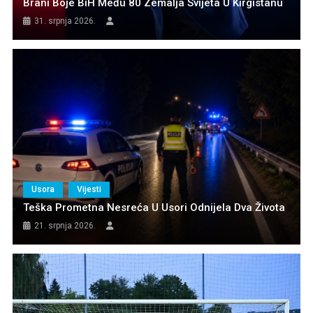
Brani Boje BiH Među 80 Zemalja Svijeta U Kirgistanu
31. srpnja 2026.
Usora
Vijesti
Teška Prometna Nesreća U Usori Odnijela Dva Života
21. srpnja 2026.