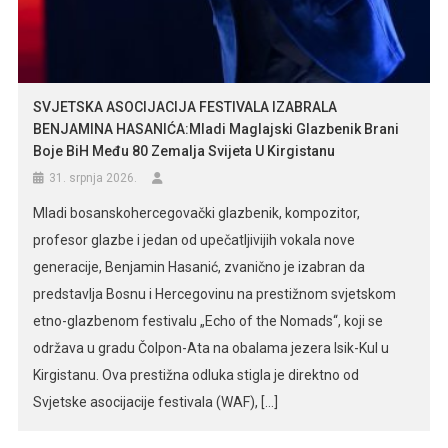
SVJETSKA ASOCIJACIJA FESTIVALA IZABRALA
BENJAMINA HASANIĆA:Mladi Maglajski Glazbenik Brani
Boje BiH Među 80 Zemalja Svijeta U Kirgistanu
31. srpnja 2026.
Mladi bosanskohercegovački glazbenik, kompozitor,
profesor glazbe i jedan od upečatljivijih vokala nove
generacije, Benjamin Hasanić, zvanično je izabran da
predstavlja Bosnu i Hercegovinu na prestižnom svjetskom
etno-glazbenom festivalu „Echo of the Nomads“, koji se
održava u gradu Čolpon-Ata na obalama jezera Isik-Kul u
Kirgistanu. Ova prestižna odluka stigla je direktno od
Svjetske asocijacije festivala (WAF), […]