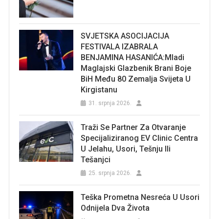
SVJETSKA ASOCIJACIJA
FESTIVALA IZABRALA
BENJAMINA HASANIĆA:Mladi
Maglajski Glazbenik Brani Boje
BiH Među 80 Zemalja Svijeta U
Kirgistanu
31. srpnja 2026.
Traži Se Partner Za Otvaranje
Specijaliziranog EV Clinic Centra
U Jelahu, Usori, Tešnju Ili
Tešanjci
25. srpnja 2026.
Teška Prometna Nesreća U Usori
Odnijela Dva Života