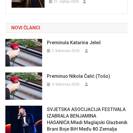
21. srpnja 2026.
NOVI ČLANCI
Preminula Katarina Jeleč
5. kolovoza 2026.
Preminuo Nikola Čalić (Tošo)
4. kolovoza 2026.
SVJETSKA ASOCIJACIJA FESTIVALA
IZABRALA BENJAMINA
HASANIĆA:Mladi Maglajski Glazbenik
Brani Boje BiH Među 80 Zemalja