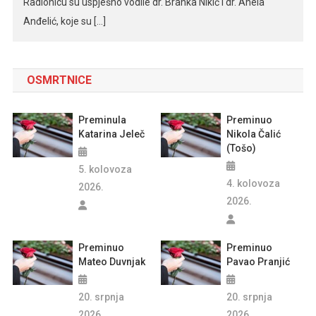
Radionicu su uspješno vodile dr. Branka Nikić i dr. Anela
Anđelić, koje su […]
OSMRTNICE
Preminula
Preminuo
Katarina Jeleč
Nikola Čalić
(Tošo)
5. kolovoza
4. kolovoza
2026.
2026.
Preminuo
Preminuo
Mateo Duvnjak
Pavao Pranjić
20. srpnja
20. srpnja
2026.
2026.