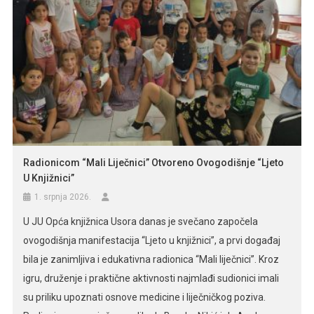
Radionicom “Mali Liječnici” Otvoreno Ovogodišnje “Ljeto
U Knjižnici”
1. srpnja 2026.
U JU Opća knjižnica Usora danas je svečano započela
ovogodišnja manifestacija “Ljeto u knjižnici”, a prvi događaj
bila je zanimljiva i edukativna radionica “Mali liječnici”. Kroz
igru, druženje i praktične aktivnosti najmlađi sudionici imali
su priliku upoznati osnove medicine i liječničkog poziva.