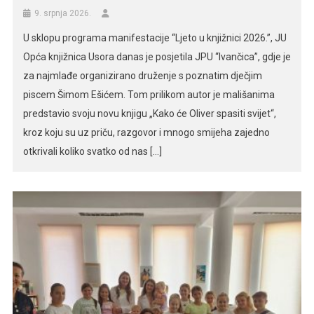
9. srpnja 2026.
U sklopu programa manifestacije “Ljeto u knjižnici 2026.”, JU
Opća knjižnica Usora danas je posjetila JPU “Ivančica”, gdje je
za najmlađe organizirano druženje s poznatim dječjim
piscem Šimom Ešićem. Tom prilikom autor je mališanima
predstavio svoju novu knjigu „Kako će Oliver spasiti svijet“,
kroz koju su uz priču, razgovor i mnogo smijeha zajedno
otkrivali koliko svatko od nas […]