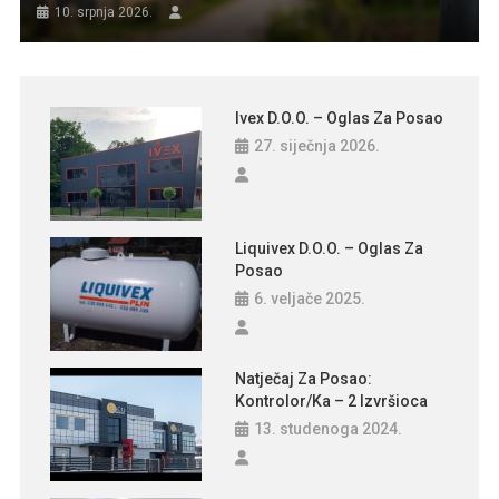
10. srpnja 2026.
Ivex D.o.o. – Oglas Za Posao
27. siječnja 2026.
Liquivex D.o.o. – Oglas Za
Posao
6. veljače 2025.
Natječaj Za Posao:
Kontrolor/ka – 2 Izvršioca
13. studenoga 2024.