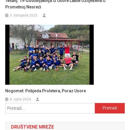
Tešanj: 19-Godišnjakinja Iz Usore Lakše Ozlijeđena U
Prometnoj Nesreći
3. listopada 2025.
Nogomet: Pobjeda Proletera, Poraz Usore
8. rujna 2024.
Pretraži:
DRUŠTVENE MREŽE