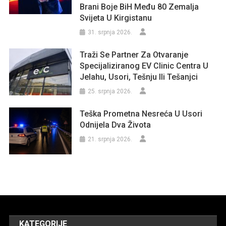
Brani Boje BiH Među 80 Zemalja
Svijeta U Kirgistanu
31. srpnja 2026.
Traži Se Partner Za Otvaranje
Specijaliziranog EV Clinic Centra U
Jelahu, Usori, Tešnju Ili Tešanjci
25. srpnja 2026.
Teška Prometna Nesreća U Usori
Odnijela Dva Života
21. srpnja 2026.
KATEGORIJE