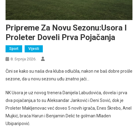
Pripreme Za Novu Sezonu:Usora I
Proleter Doveli Prva Pojačanja
Sport
Vijesti
8. Srpnja 2026.
Čini se kako su naša dva kluba odlučila, nakon ne baš dobre prošle
sezone, da u novu sezonu uđu znatno jači…
NK Usora je uz novog trenera Danijela Labudovića, dovela i prva
dva pojačanja,a to su Aleksandar Janković i Deni Sović, dok je
Proleter Makljenovac već doveo 5 novih igrača, Enes Škrebo, Anel
Mujkić, braća Harun i Benjamin Delić te golman Mladen
Ubiparipović.