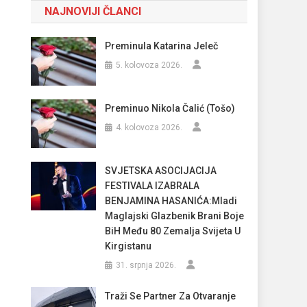
NAJNOVIJI ČLANCI
Preminula Katarina Jeleč
5. kolovoza 2026.
Preminuo Nikola Čalić (Tošo)
4. kolovoza 2026.
SVJETSKA ASOCIJACIJA
FESTIVALA IZABRALA
BENJAMINA HASANIĆA:Mladi
Maglajski Glazbenik Brani Boje
BiH Među 80 Zemalja Svijeta U
Kirgistanu
31. srpnja 2026.
Traži Se Partner Za Otvaranje