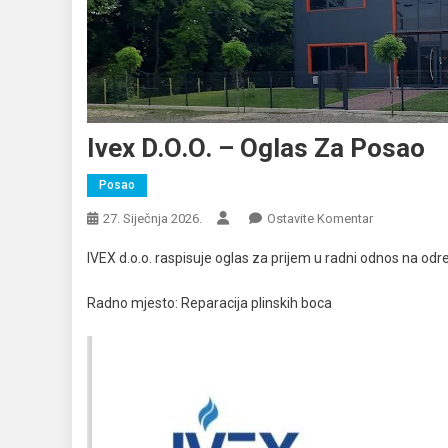
Ivex D.o.o. – Oglas Za Posao
Posao
Na
27. Siječnja 2026.
Ostavite Komentar
Ivex
IVEX d.o.o. raspisuje oglas za prijem u radni odnos na od
D.o.o.
–
Radno mjesto: Reparacija plinskih boca
Oglas
Za
Posao