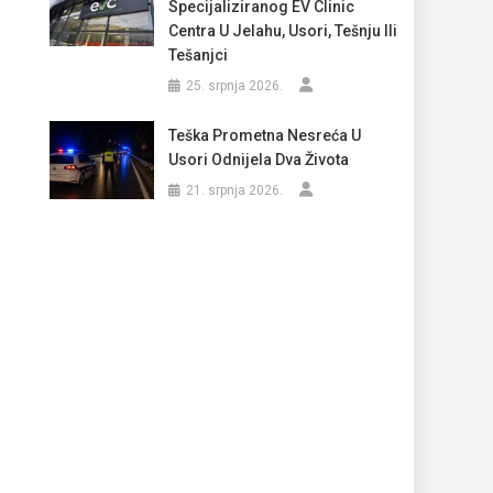
Specijaliziranog EV Clinic
Centra U Jelahu, Usori, Tešnju Ili
Tešanjci
25. srpnja 2026.
Teška Prometna Nesreća U
Usori Odnijela Dva Života
21. srpnja 2026.