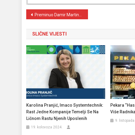
Navigacija
Preminuo Damir Martinović
objava
SLIČNE VIJESTI
Karolina Pranjić, Imaco Systemtechnik:
Pekara “Has
Rast Jedne Kompanije Temelji Se Na
Više Radnik
Ličnom Rastu Njenih Uposlenih
9. listopada
19. kolovoza 2024.