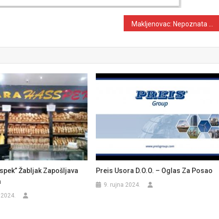
Makljenovac: Nepoznata osoba presjeka kablove od interneta
spek” Žabljak Zapošljava
Preis Usora D.o.o. – Oglas Za Posao
a
9. rujna 2024.
 2024.