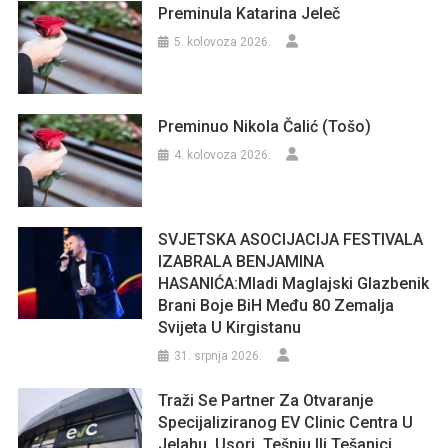
Preminula Katarina Jeleč
5. kolovoza 2026.
Preminuo Nikola Čalić (Tošo)
4. kolovoza 2026.
SVJETSKA ASOCIJACIJA FESTIVALA
IZABRALA BENJAMINA
HASANIĆA:Mladi Maglajski Glazbenik
Brani Boje BiH Među 80 Zemalja
Svijeta U Kirgistanu
31. srpnja 2026.
Traži Se Partner Za Otvaranje
Specijaliziranog EV Clinic Centra U
Jelahu, Usori, Tešnju Ili Tešanjci