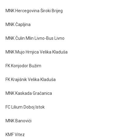
MNK Hercegovina Široki Brijeg
MNK Čapljina
MNK Čulin Mlin Livno-Bus Livno
MNK Mujo Hrnjica Velika Kladuša
FK Konjodor Bužim
FK Krajišnik Velika Kladuša
MNK Kaskada Gračanica
FC Lilium Doboj Istok
MNK Banovići
KMF Vitez