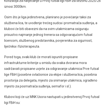
Kotizacija za natjecanje u Prvoj futsal ligi FBiH za sezonu 2025/26
iznosi 3000km.
Osim što je liga jedinstvena, planirano je povećanje taksi za
službena lica, te uvođenje trećeg sudca i promatrača suđenja, a
klubovi će biti obavezni da na svim utakmicama osiguraju
prisustvo najmanje jednog trenera sa odgovarajućom futsal
licencom, službenog predstavnika, povjerenika za sigurnost,
liječnika i fizioterapeuta.
Pored toga, svaki klub će morati ispuniti propisane
infrastrukturne kriterije u smislu da svaka dvorana mora
sadržavati propisane uvjete za odigravanje utakmica Prve futsal
lige FBiH (posebne svlačionice za ekipe i službena lica, posebna
prostorija za delegata, mjesto za snimanje utakmica, ograđeno
mjesto za posmatrača suđenja, semafor i sl.).
Klubovi koji će uz MNK Usora nastupati u jedinstvenoj Prvoj futsal
ligi FBiH su: