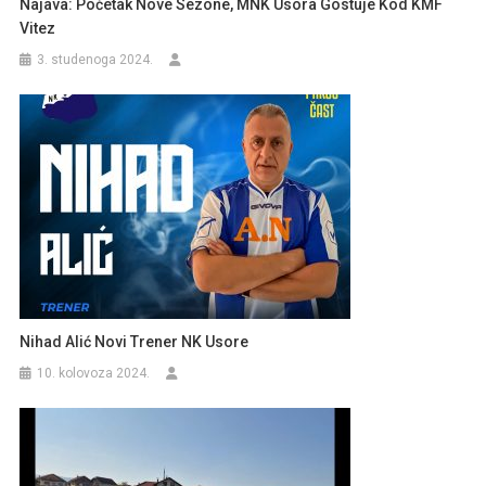
Najava: Početak Nove Sezone, MNK Usora Gostuje Kod KMF
Vitez
3. studenoga 2024.
Nihad Alić Novi Trener NK Usore
10. kolovoza 2024.