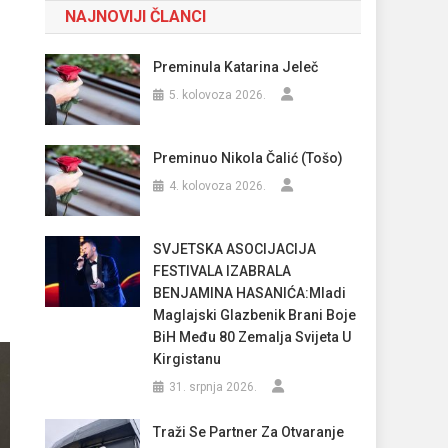
NAJNOVIJI ČLANCI
Preminula Katarina Jeleč
5. kolovoza 2026.
Preminuo Nikola Čalić (Tošo)
4. kolovoza 2026.
SVJETSKA ASOCIJACIJA
FESTIVALA IZABRALA
BENJAMINA HASANIĆA:Mladi
Maglajski Glazbenik Brani Boje
BiH Među 80 Zemalja Svijeta U
Kirgistanu
31. srpnja 2026.
Traži Se Partner Za Otvaranje