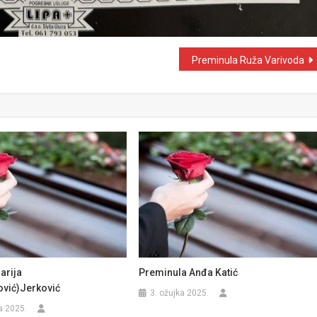
Preminula Ruža Varivoda
arija
Preminula Anđa Katić
ović)Jerković
3. ožujka 2025.
a 2025.