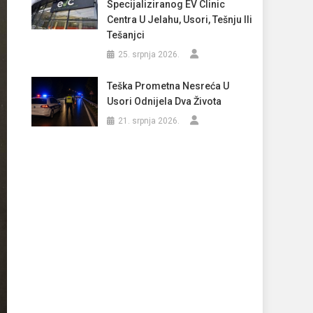
Specijaliziranog EV Clinic
Centra U Jelahu, Usori, Tešnju Ili
Tešanjci
25. srpnja 2026.
Teška Prometna Nesreća U
Usori Odnijela Dva Života
21. srpnja 2026.