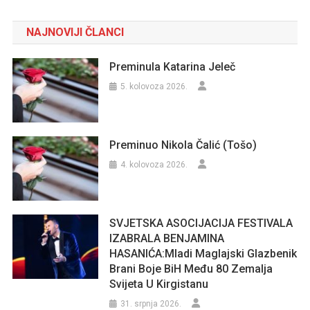
NAJNOVIJI ČLANCI
Preminula Katarina Jeleč
5. kolovoza 2026.
Preminuo Nikola Čalić (Tošo)
4. kolovoza 2026.
SVJETSKA ASOCIJACIJA FESTIVALA
IZABRALA BENJAMINA
HASANIĆA:Mladi Maglajski Glazbenik
Brani Boje BiH Među 80 Zemalja
Svijeta U Kirgistanu
31. srpnja 2026.