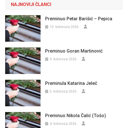
NAJNOVIJI ČLANCI
Preminuo Petar Barišić – Pepica
10. kolovoza 2026.
Preminuo Goran Martinović
9. kolovoza 2026.
Preminula Katarina Jeleč
5. kolovoza 2026.
Preminuo Nikola Čalić (Tošo)
4. kolovoza 2026.