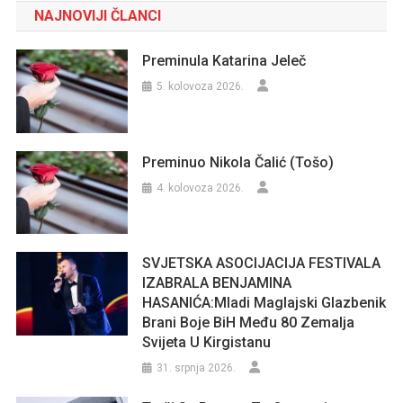
NAJNOVIJI ČLANCI
Preminula Katarina Jeleč
5. kolovoza 2026.
Preminuo Nikola Čalić (Tošo)
4. kolovoza 2026.
SVJETSKA ASOCIJACIJA FESTIVALA
IZABRALA BENJAMINA
HASANIĆA:Mladi Maglajski Glazbenik
Brani Boje BiH Među 80 Zemalja
Svijeta U Kirgistanu
31. srpnja 2026.