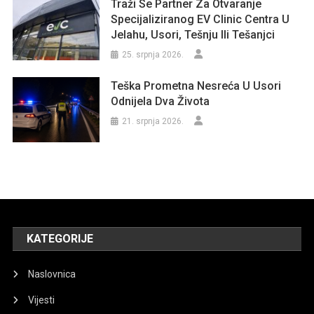
Traži Se Partner Za Otvaranje
Specijaliziranog EV Clinic Centra U
Jelahu, Usori, Tešnju Ili Tešanjci
25. srpnja 2026.
Teška Prometna Nesreća U Usori
Odnijela Dva Života
21. srpnja 2026.
KATEGORIJE
Naslovnica
Vijesti