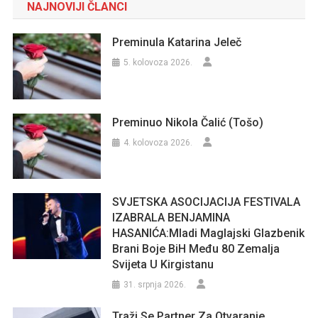
NAJNOVIJI ČLANCI
Preminula Katarina Jeleč
5. kolovoza 2026.
Preminuo Nikola Čalić (Tošo)
4. kolovoza 2026.
SVJETSKA ASOCIJACIJA FESTIVALA
IZABRALA BENJAMINA
HASANIĆA:Mladi Maglajski Glazbenik
Brani Boje BiH Među 80 Zemalja
Svijeta U Kirgistanu
31. srpnja 2026.
Traži Se Partner Za Otvaranje