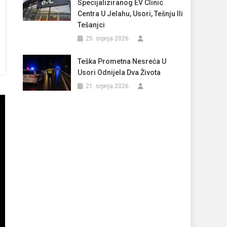
Specijaliziranog EV Clinic
Centra U Jelahu, Usori, Tešnju Ili
Tešanjci
25. srpnja 2026.
Teška Prometna Nesreća U
Usori Odnijela Dva Života
21. srpnja 2026.