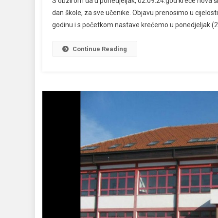
S obzirom da u ponedjeljak, 02.09.24.god kreće nova šk
dan škole, za sve učenike. Objavu prenosimo u cijelosti:
godinu i s početkom nastave krećemo u ponedjeljak (2. r
Continue Reading