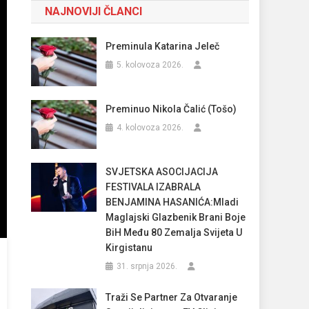
NAJNOVIJI ČLANCI
Preminula Katarina Jeleč
5. kolovoza 2026.
Preminuo Nikola Čalić (Tošo)
4. kolovoza 2026.
SVJETSKA ASOCIJACIJA
FESTIVALA IZABRALA
BENJAMINA HASANIĆA:Mladi
Maglajski Glazbenik Brani Boje
BiH Među 80 Zemalja Svijeta U
Kirgistanu
31. srpnja 2026.
Traži Se Partner Za Otvaranje