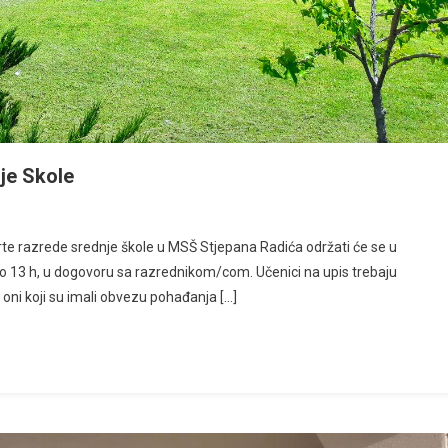
je Skole
vrte razrede srednje škole u MSŠ Stjepana Radića održati će se u
do 13 h, u dogovoru sa razrednikom/com. Učenici na upis trebaju
oni koji su imali obvezu pohađanja […]