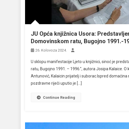
JU Opća knjižnica Usora: Predstavljena
Domovinskom ratu, Bugojno 1991.-19
26. Kolovoza 2024.
U sklopu manifestacije Ljeto u knjižnici, sinoć je preds
ratu, Bugojno 1991. – 1996.”, autora Josipa Kalaice. O k
Antunović, Kalaicin prijatelj i suborac.Ispred domaćina
pozdravne riječi uputio je […]
Continue Reading