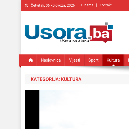
Preskočite
O nama
Kontakt
Četvrtak, 06 kolovoza, 2026
na
sadržaj
Usora.ba
Usorski web portal
Naslovnica
Vijesti
Sport
Kultura
KATEGORIJA:
KULTURA