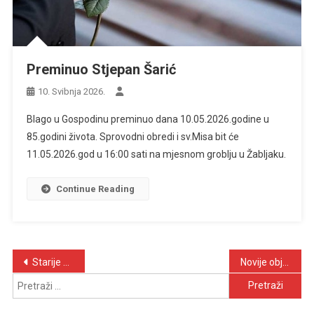
Preminuo Stjepan Šarić
10. Svibnja 2026.
Blago u Gospodinu preminuo dana 10.05.2026.godine u
85.godini života. Sprovodni obredi i sv.Misa bit će
11.05.2026.god u 16:00 sati na mjesnom groblju u Žabljaku.
Continue Reading
Navigacija
Starije objave
Novije objave
Pretraži:
objava