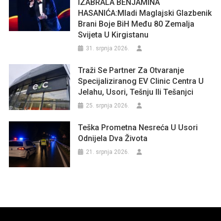
IZABRALA BENJAMINA
HASANIĆA:Mladi Maglajski Glazbenik
Brani Boje BiH Među 80 Zemalja
Svijeta U Kirgistanu
31. srpnja 2026.
Traži Se Partner Za Otvaranje
Specijaliziranog EV Clinic Centra U
Jelahu, Usori, Tešnju Ili Tešanjci
25. srpnja 2026.
Teška Prometna Nesreća U Usori
Odnijela Dva Života
21. srpnja 2026.