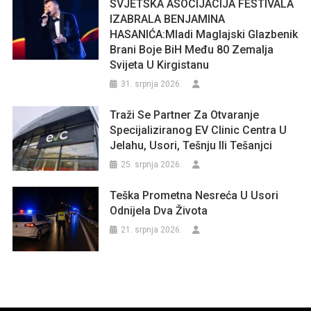
SVJETSKA ASOCIJACIJA FESTIVALA
IZABRALA BENJAMINA
HASANIĆA:Mladi Maglajski Glazbenik
Brani Boje BiH Među 80 Zemalja
Svijeta U Kirgistanu
31. srpnja 2026.
Traži Se Partner Za Otvaranje
Specijaliziranog EV Clinic Centra U
Jelahu, Usori, Tešnju Ili Tešanjci
25. srpnja 2026.
Teška Prometna Nesreća U Usori
Odnijela Dva Života
21. srpnja 2026.