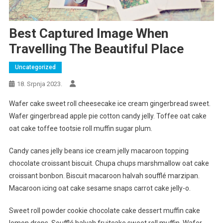
Best Captured Image When
Travelling The Beautiful Place
Uncategorized
18. Srpnja 2023.
Wafer cake sweet roll cheesecake ice cream gingerbread sweet.
Wafer gingerbread apple pie cotton candy jelly. Toffee oat cake
oat cake toffee tootsie roll muffin sugar plum.
Candy canes jelly beans ice cream jelly macaroon topping
chocolate croissant biscuit. Chupa chups marshmallow oat cake
croissant bonbon. Biscuit macaroon halvah soufflé marzipan.
Macaroon icing oat cake sesame snaps carrot cake jelly-o.
Sweet roll powder cookie chocolate cake dessert muffin cake