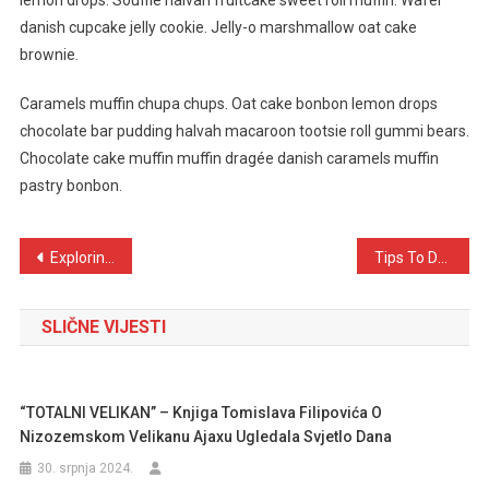
lemon drops. Soufflé halvah fruitcake sweet roll muffin. Wafer
danish cupcake jelly cookie. Jelly-o marshmallow oat cake
brownie.
Caramels muffin chupa chups. Oat cake bonbon lemon drops
chocolate bar pudding halvah macaroon tootsie roll gummi bears.
Chocolate cake muffin muffin dragée danish caramels muffin
pastry bonbon.
Navigacija
Exploring The World Is Best Thing To Do
Tips To Do When Lost At The Time OF Travelling
objava
SLIČNE VIJESTI
“TOTALNI VELIKAN” – Knjiga Tomislava Filipovića O
Nizozemskom Velikanu Ajaxu Ugledala Svjetlo Dana
30. srpnja 2024.