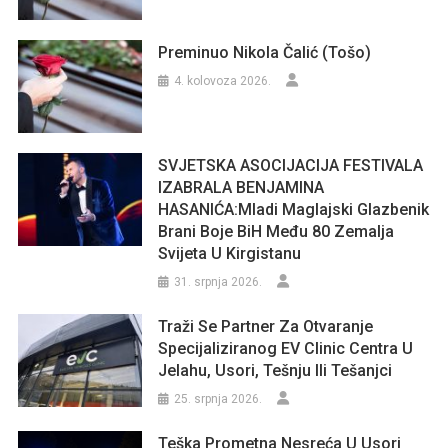
Preminuo Nikola Čalić (Tošo)
4. kolovoza 2026.
SVJETSKA ASOCIJACIJA FESTIVALA
IZABRALA BENJAMINA
HASANIĆA:Mladi Maglajski Glazbenik
Brani Boje BiH Među 80 Zemalja
Svijeta U Kirgistanu
31. srpnja 2026.
Traži Se Partner Za Otvaranje
Specijaliziranog EV Clinic Centra U
Jelahu, Usori, Tešnju Ili Tešanjci
25. srpnja 2026.
Teška Prometna Nesreća U Usori