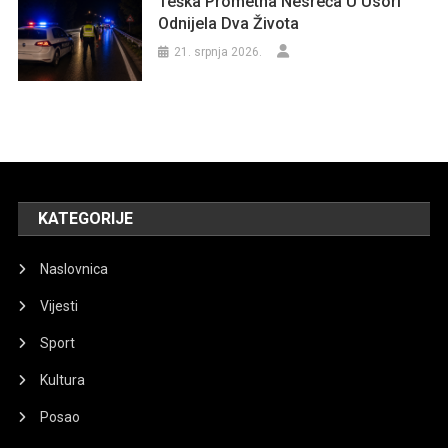
Teška Prometna Nesreća U Usori
Odnijela Dva Života
21. srpnja 2026.
KATEGORIJE
Naslovnica
Vijesti
Sport
Kultura
Posao