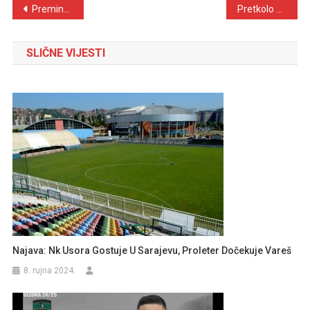
Navigacija
Preminuo Vinko Barukčić
Pretkolo kupa ZDK: Nk Napredak – Nk Proleter 0:1
objava
SLIČNE VIJESTI
Najava: Nk Usora Gostuje U Sarajevu, Proleter Dočekuje Vareš
8. rujna 2024.