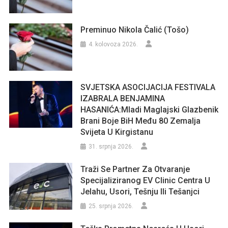
Preminuo Nikola Čalić (Tošo)
4. kolovoza 2026.
SVJETSKA ASOCIJACIJA FESTIVALA
IZABRALA BENJAMINA
HASANIĆA:Mladi Maglajski Glazbenik
Brani Boje BiH Među 80 Zemalja
Svijeta U Kirgistanu
31. srpnja 2026.
Traži Se Partner Za Otvaranje
Specijaliziranog EV Clinic Centra U
Jelahu, Usori, Tešnju Ili Tešanjci
25. srpnja 2026.