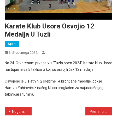
Karate Klub Usora Osvojio 12
Medalja U Tuzli
Sport
3. Studenoga 2024.
Na 24. Otvorenom prvenstvu “Tuzla open 2024” Karate klub Usora
nastupio je sa 5 takličara koji su osvojili čak 12 medalja.
Osvojeno je 6 zlatnih, 2 srebrne i 4 brončane medalje, dok je
Hamza Zahirović iz našeg kluba proglašen za najuspješnijeg
takmičara turnira.
Navigacija
Nogomet: Nk Usora – Nk Žepče 1919 ( 1- 1 )
Preminula Janja Blažević