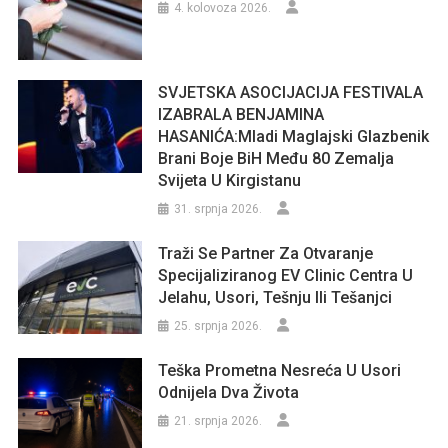
4. kolovoza 2026.
SVJETSKA ASOCIJACIJA FESTIVALA
IZABRALA BENJAMINA
HASANIĆA:Mladi Maglajski Glazbenik
Brani Boje BiH Među 80 Zemalja
Svijeta U Kirgistanu
31. srpnja 2026.
Traži Se Partner Za Otvaranje
Specijaliziranog EV Clinic Centra U
Jelahu, Usori, Tešnju Ili Tešanjci
25. srpnja 2026.
Teška Prometna Nesreća U Usori
Odnijela Dva Života
21. srpnja 2026.