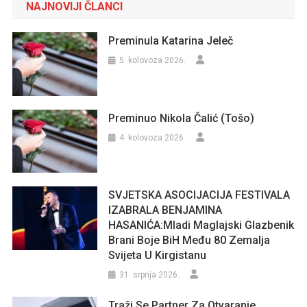
NAJNOVIJI ČLANCI
Preminula Katarina Jeleč
5. kolovoza 2026.
Preminuo Nikola Čalić (Tošo)
4. kolovoza 2026.
SVJETSKA ASOCIJACIJA FESTIVALA
IZABRALA BENJAMINA
HASANIĆA:Mladi Maglajski Glazbenik
Brani Boje BiH Među 80 Zemalja
Svijeta U Kirgistanu
31. srpnja 2026.
Traži Se Partner Za Otvaranje