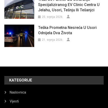
Specijaliziranog EV Clinic Centra U
Jelahu, Usori, Tešnju Ili Tešanjci
25. srpnja 2026.
Teška Prometna Nesreća U Usori
Odnijela Dva Života
21. srpnja 2026.
KATEGORIJE
Naslovnica
Vijesti