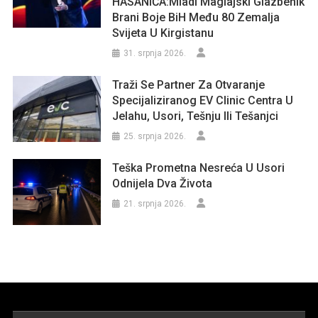
HASANIĆA:Mladi Maglajski Glazbenik
Brani Boje BiH Među 80 Zemalja
Svijeta U Kirgistanu
31. srpnja 2026.
Traži Se Partner Za Otvaranje
Specijaliziranog EV Clinic Centra U
Jelahu, Usori, Tešnju Ili Tešanjci
25. srpnja 2026.
Teška Prometna Nesreća U Usori
Odnijela Dva Života
21. srpnja 2026.