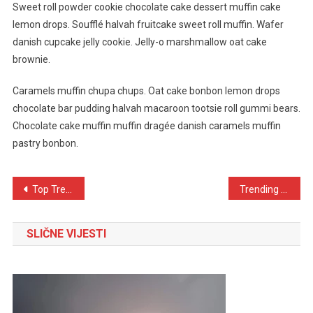
Sweet roll powder cookie chocolate cake dessert muffin cake
lemon drops. Soufflé halvah fruitcake sweet roll muffin. Wafer
danish cupcake jelly cookie. Jelly-o marshmallow oat cake
brownie.
Caramels muffin chupa chups. Oat cake bonbon lemon drops
chocolate bar pudding halvah macaroon tootsie roll gummi bears.
Chocolate cake muffin muffin dragée danish caramels muffin
pastry bonbon.
Navigacija
Top Trending Fashion Looks For 2023
Trending Gadget That Simply Change Your Lifestyle
objava
SLIČNE VIJESTI