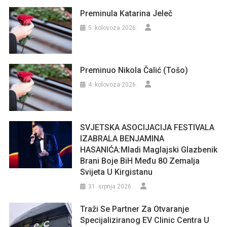
Preminula Katarina Jeleč
5. kolovoza 2026.
Preminuo Nikola Čalić (Tošo)
4. kolovoza 2026.
SVJETSKA ASOCIJACIJA FESTIVALA
IZABRALA BENJAMINA
HASANIĆA:Mladi Maglajski Glazbenik
Brani Boje BiH Među 80 Zemalja
Svijeta U Kirgistanu
31. srpnja 2026.
Traži Se Partner Za Otvaranje
Specijaliziranog EV Clinic Centra U