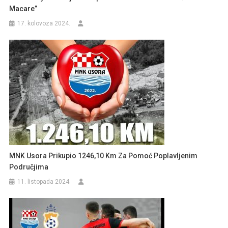
Macare”
17. kolovoza 2024.
MNK Usora Prikupio 1246,10 Km Za Pomoć Poplavljenim
Područjima
11. listopada 2024.