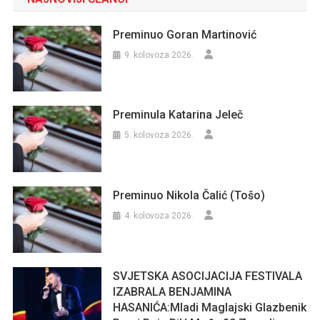
Preminuo Goran Martinović
9. kolovoza 2026.
Preminula Katarina Jeleč
5. kolovoza 2026.
Preminuo Nikola Čalić (Tošo)
4. kolovoza 2026.
SVJETSKA ASOCIJACIJA FESTIVALA
IZABRALA BENJAMINA
HASANIĆA:Mladi Maglajski Glazbenik