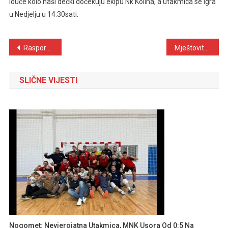
Iduće kolo naši dečki dočekuju ekipu Nk Kolina, a utakmica se igra
u Nedjelju u 14:30sati.
Navigacija
Raspored Svetih Misa na grobljima Župe Sivša u nadolazećim danima
Mještovita srednja škola Stjepan Radić: Mala gesta stvara veliko srce
objava
SLIČNE VIJESTI
Nogomet: Nevjerojatna Utakmica, MNK Usora Od 0:5 Na