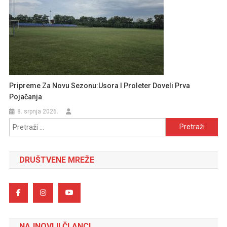
Pripreme Za Novu Sezonu:Usora I Proleter Doveli Prva
Pojačanja
8. srpnja 2026.
Pretraži:
DRUŠTVENE MREŽE
NAJNOVIJI ČLANCI