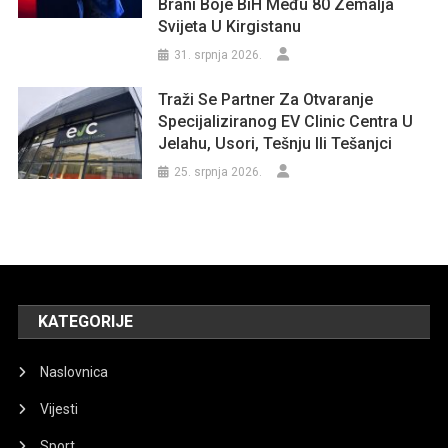
Brani Boje BiH Među 80 Zemalja
Svijeta U Kirgistanu
31. srpnja 2026.
Traži Se Partner Za Otvaranje
Specijaliziranog EV Clinic Centra U
Jelahu, Usori, Tešnju Ili Tešanjci
25. srpnja 2026.
KATEGORIJE
Naslovnica
Vijesti
Sport