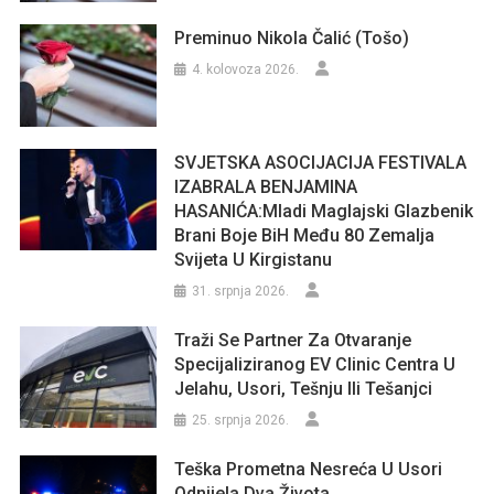
Preminuo Nikola Čalić (Tošo)
4. kolovoza 2026.
SVJETSKA ASOCIJACIJA FESTIVALA
IZABRALA BENJAMINA
HASANIĆA:Mladi Maglajski Glazbenik
Brani Boje BiH Među 80 Zemalja
Svijeta U Kirgistanu
31. srpnja 2026.
Traži Se Partner Za Otvaranje
Specijaliziranog EV Clinic Centra U
Jelahu, Usori, Tešnju Ili Tešanjci
25. srpnja 2026.
Teška Prometna Nesreća U Usori
Odnijela Dva Života