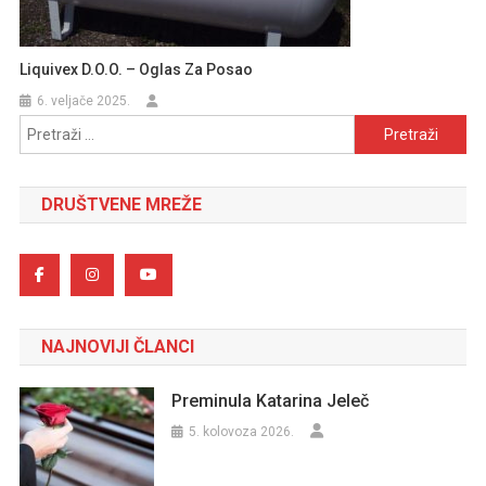
Liquivex D.o.o. – Oglas Za Posao
6. veljače 2025.
Pretraži:
DRUŠTVENE MREŽE
NAJNOVIJI ČLANCI
Preminula Katarina Jeleč
5. kolovoza 2026.