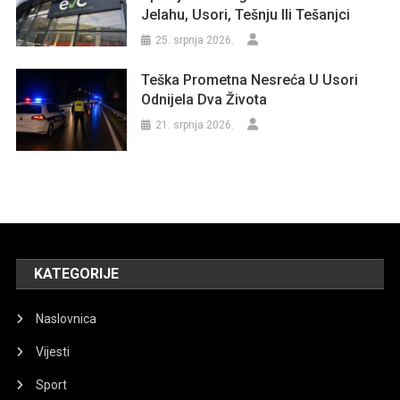
Jelahu, Usori, Tešnju Ili Tešanjci
25. srpnja 2026.
Teška Prometna Nesreća U Usori
Odnijela Dva Života
21. srpnja 2026.
KATEGORIJE
Naslovnica
Vijesti
Sport