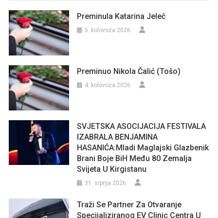
Preminula Katarina Jeleč
5. kolovoza 2026.
Preminuo Nikola Čalić (Tošo)
4. kolovoza 2026.
SVJETSKA ASOCIJACIJA FESTIVALA
IZABRALA BENJAMINA
HASANIĆA:Mladi Maglajski Glazbenik
Brani Boje BiH Među 80 Zemalja
Svijeta U Kirgistanu
31. srpnja 2026.
Traži Se Partner Za Otvaranje
Specijaliziranog EV Clinic Centra U