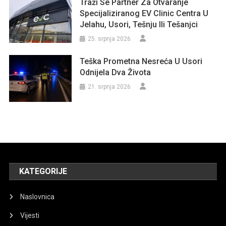
Traži Se Partner Za Otvaranje
Specijaliziranog EV Clinic Centra U
Jelahu, Usori, Tešnju Ili Tešanjci
25. srpnja 2026.
Teška Prometna Nesreća U Usori
Odnijela Dva Života
21. srpnja 2026.
KATEGORIJE
Naslovnica
Vijesti