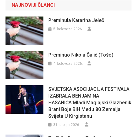
NAJNOVIJI ČLANCI
Preminula Katarina Jeleč
5. kolovoza 2026.
Preminuo Nikola Čalić (Tošo)
4. kolovoza 2026.
SVJETSKA ASOCIJACIJA FESTIVALA
IZABRALA BENJAMINA
HASANIĆA:Mladi Maglajski Glazbenik
Brani Boje BiH Među 80 Zemalja
Svijeta U Kirgistanu
31. srpnja 2026.