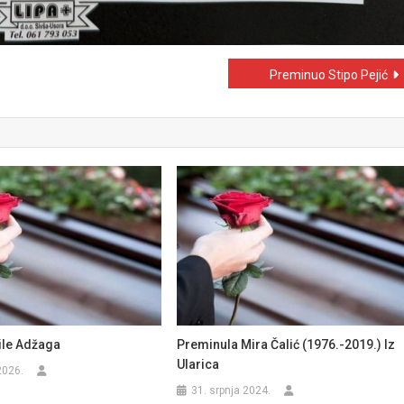
Preminuo Stipo Pejić
le Adžaga
Preminula Mira Čalić (1976.-2019.) Iz
Ularica
2026.
31. srpnja 2024.