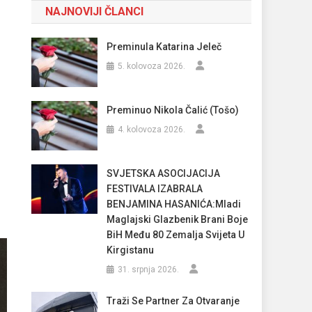
NAJNOVIJI ČLANCI
Preminula Katarina Jeleč
5. kolovoza 2026.
Preminuo Nikola Čalić (Tošo)
4. kolovoza 2026.
SVJETSKA ASOCIJACIJA
FESTIVALA IZABRALA
BENJAMINA HASANIĆA:Mladi
Maglajski Glazbenik Brani Boje
BiH Među 80 Zemalja Svijeta U
Kirgistanu
31. srpnja 2026.
Traži Se Partner Za Otvaranje