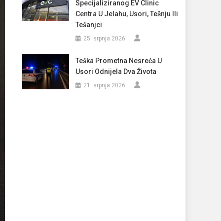
Specijaliziranog EV Clinic
Centra U Jelahu, Usori, Tešnju Ili
Tešanjci
25. srpnja 2026.
Teška Prometna Nesreća U
Usori Odnijela Dva Života
21. srpnja 2026.