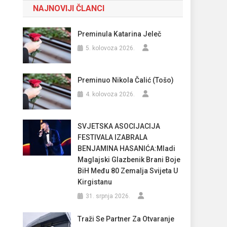
NAJNOVIJI ČLANCI
Preminula Katarina Jeleč
5. kolovoza 2026.
Preminuo Nikola Čalić (Tošo)
4. kolovoza 2026.
SVJETSKA ASOCIJACIJA
FESTIVALA IZABRALA
BENJAMINA HASANIĆA:Mladi
Maglajski Glazbenik Brani Boje
BiH Među 80 Zemalja Svijeta U
Kirgistanu
31. srpnja 2026.
Traži Se Partner Za Otvaranje