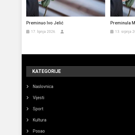
Preminuo Ivo Jelić
Preminula M
17. lipnja 2026.
13. srpnja 2
KATEGORIJE
Naslovnica
Vijesti
Sport
Kultura
Posao