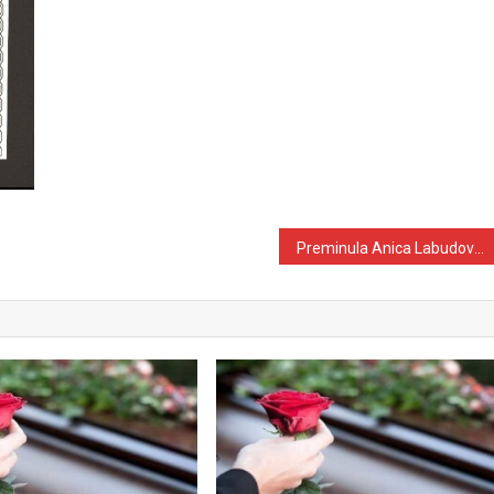
Preminula Anica Labudović(1929-2019) iz Sivše