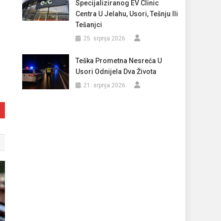
Specijaliziranog EV Clinic
Centra U Jelahu, Usori, Tešnju Ili
Tešanjci
25. srpnja 2026.
Teška Prometna Nesreća U
Usori Odnijela Dva Života
21. srpnja 2026.