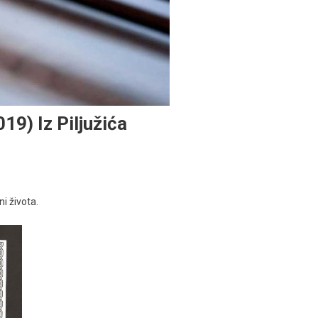
9) Iz Piljužića
i života.