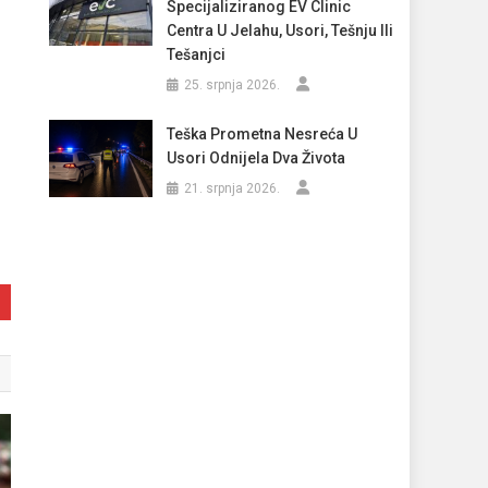
Specijaliziranog EV Clinic
Centra U Jelahu, Usori, Tešnju Ili
Tešanjci
25. srpnja 2026.
Teška Prometna Nesreća U
Usori Odnijela Dva Života
21. srpnja 2026.