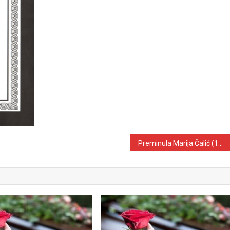
Preminula Marija Čalić (1952.-2019) iz Ularica