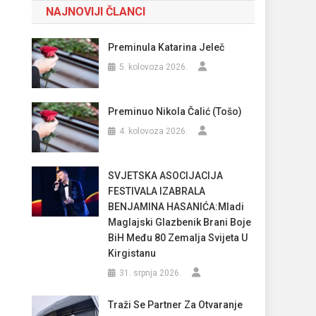
NAJNOVIJI ČLANCI
Preminula Katarina Jeleč
5. kolovoza 2026.
Preminuo Nikola Čalić (Tošo)
4. kolovoza 2026.
SVJETSKA ASOCIJACIJA
FESTIVALA IZABRALA
BENJAMINA HASANIĆA:Mladi
Maglajski Glazbenik Brani Boje
BiH Među 80 Zemalja Svijeta U
Kirgistanu
31. srpnja 2026.
Traži Se Partner Za Otvaranje