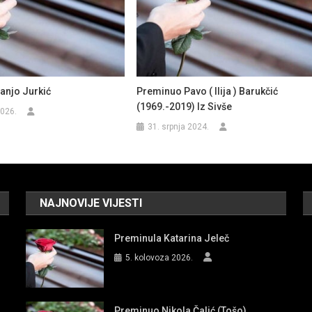
anjo Jurkić
Preminuo Pavo ( Ilija ) Barukčić
(1969.-2019) Iz Sivše
2026.
31. srpnja 2024.
NAJNOVIJE VIJESTI
Preminula Katarina Jeleč
5. kolovoza 2026.
Preminuo Nikola Čalić (Tošo)