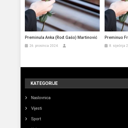
Preminula Anka (rođ.Gašo) Martinović
Preminuo Fr
26. prosinca 2024.
8. siječnja 
KATEGORIJE
Naslovnica
Vijesti
Sport