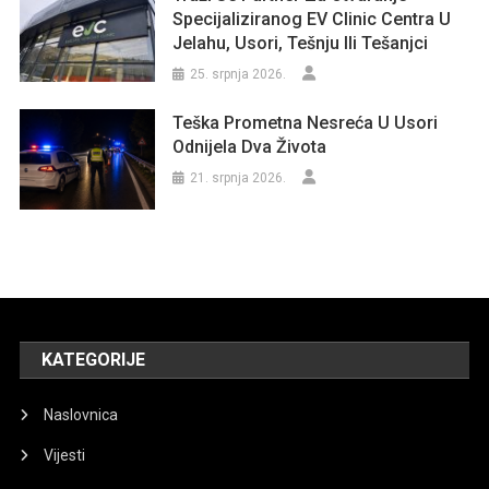
Specijaliziranog EV Clinic Centra U
Jelahu, Usori, Tešnju Ili Tešanjci
25. srpnja 2026.
Teška Prometna Nesreća U Usori
Odnijela Dva Života
21. srpnja 2026.
KATEGORIJE
Naslovnica
Vijesti