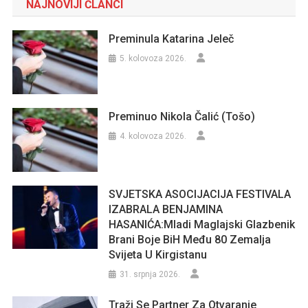
NAJNOVIJI ČLANCI
Preminula Katarina Jeleč
5. kolovoza 2026.
Preminuo Nikola Čalić (Tošo)
4. kolovoza 2026.
SVJETSKA ASOCIJACIJA FESTIVALA
IZABRALA BENJAMINA
HASANIĆA:Mladi Maglajski Glazbenik
Brani Boje BiH Među 80 Zemalja
Svijeta U Kirgistanu
31. srpnja 2026.
Traži Se Partner Za Otvaranje