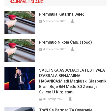
NAJNOVIJI ČLANCI
Preminula Katarina Jeleč
5. kolovoza 2026.
Preminuo Nikola Čalić (Tošo)
4. kolovoza 2026.
SVJETSKA ASOCIJACIJA FESTIVALA
IZABRALA BENJAMINA
HASANIĆA:Mladi Maglajski Glazbenik
Brani Boje BiH Među 80 Zemalja
Svijeta U Kirgistanu
31. srpnja 2026.
Traži Se Partner Za Otvaranje