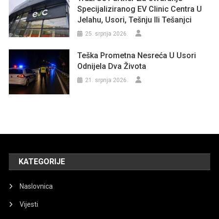
Specijaliziranog EV Clinic Centra U
Jelahu, Usori, Tešnju Ili Tešanjci
25. srpnja 2026.
Teška Prometna Nesreća U Usori
Odnijela Dva Života
21. srpnja 2026.
KATEGORIJE
Naslovnica
Vijesti