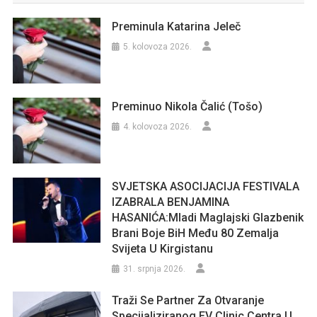
Preminula Katarina Jeleč
5. kolovoza 2026.
Preminuo Nikola Čalić (Tošo)
4. kolovoza 2026.
SVJETSKA ASOCIJACIJA FESTIVALA
IZABRALA BENJAMINA
HASANIĆA:Mladi Maglajski Glazbenik
Brani Boje BiH Među 80 Zemalja
Svijeta U Kirgistanu
31. srpnja 2026.
Traži Se Partner Za Otvaranje
Specijaliziranog EV Clinic Centra U