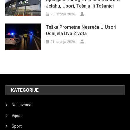
Jelahu, Usori, Tešnju Ili Tešanjci
25. srpnja 2026.
Teška Prometna Nesreća U Usori
Odnijela Dva Života
21. srpnja 2026.
KATEGORIJE
Naslovnica
Vijesti
Sport