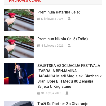
NAJNOVIJI ČLANCI
Preminula Katarina Jeleč
5. kolovoza 2026.
Preminuo Nikola Čalić (Tošo)
4. kolovoza 2026.
SVJETSKA ASOCIJACIJA FESTIVALA
IZABRALA BENJAMINA
HASANIĆA:Mladi Maglajski Glazbenik
Brani Boje BiH Među 80 Zemalja
Svijeta U Kirgistanu
31. srpnja 2026.
Traži Se Partner Za Otvaranje