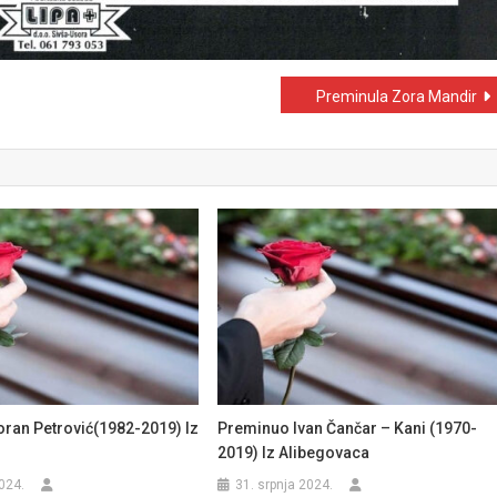
Preminula Zora Mandir
ran Petrović(1982-2019) Iz
Preminuo Ivan Čančar – Kani (1970-
2019) Iz Alibegovaca
024.
31. srpnja 2024.