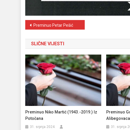
Navigacija
Preminuo Petar Pešić
objava
SLIČNE VIJESTI
Preminuo Niko Martić (1943.-2019.) Iz
Preminuo Go
Potočana
Alibegovaca
31. srpnja 2024.
31. srpnja 2