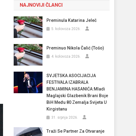
NAJNOVIJI ČLANCI
Preminula Katarina Jeleč
5. kolovoza 2026.
Preminuo Nikola Čalić (Tošo)
4. kolovoza 2026.
SVJETSKA ASOCIJACIJA
FESTIVALA IZABRALA
BENJAMINA HASANIĆA:Mladi
Maglajski Glazbenik Brani Boje
BiH Među 80 Zemalja Svijeta U
Kirgistanu
31. srpnja 2026.
Traži Se Partner Za Otvaranje