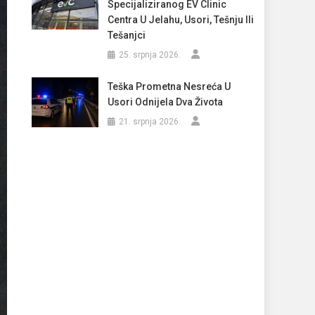
Specijaliziranog EV Clinic
Centra U Jelahu, Usori, Tešnju Ili
Tešanjci
25. srpnja 2026.
Teška Prometna Nesreća U
Usori Odnijela Dva Života
21. srpnja 2026.