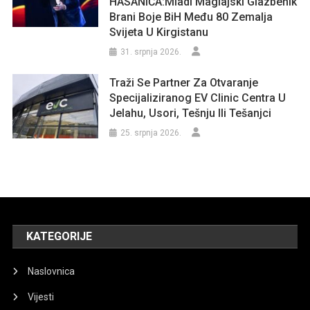
HASANIĆA:Mladi Maglajski Glazbenik
Brani Boje BiH Među 80 Zemalja
Svijeta U Kirgistanu
31. srpnja 2026.
Traži Se Partner Za Otvaranje
Specijaliziranog EV Clinic Centra U
Jelahu, Usori, Tešnju Ili Tešanjci
25. srpnja 2026.
KATEGORIJE
Naslovnica
Vijesti