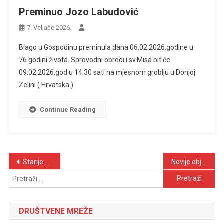
Preminuo Jozo Labudović
7. Veljače 2026.
Blago u Gospodinu preminula dana 06.02.2026.godine u
76.godini života. Sprovodni obredi i sv.Misa bit će
09.02.2026.god u 14:30 sati na mjesnom groblju u Donjoj
Zelini ( Hrvatska )
Continue Reading
Navigacija
Starije objave
Novije objave
Pretraži:
objava
DRUŠTVENE MREŽE