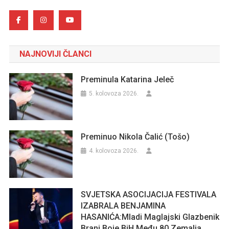
NAJNOVIJI ČLANCI
Preminula Katarina Jeleč
5. kolovoza 2026.
Preminuo Nikola Čalić (Tošo)
4. kolovoza 2026.
SVJETSKA ASOCIJACIJA FESTIVALA
IZABRALA BENJAMINA
HASANIĆA:Mladi Maglajski Glazbenik
Brani Boje BiH Među 80 Zemalja