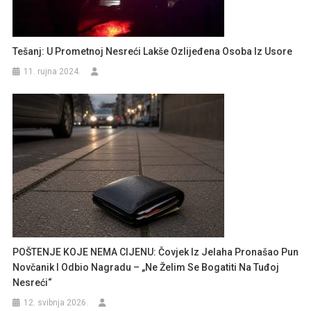
Tešanj: U Prometnoj Nesreći Lakše Ozlijeđena Osoba Iz Usore
11. rujna 2024.
POŠTENJE KOJE NEMA CIJENU: Čovjek Iz Jelaha Pronašao Pun
Novčanik I Odbio Nagradu – „Ne Želim Se Bogatiti Na Tuđoj
Nesreći“
12. svibnja 2026.