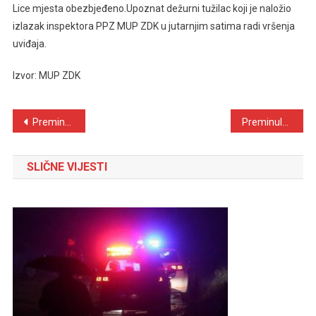
Lice mjesta obezbjeđeno.Upoznat dežurni tužilac koji je naložio
izlazak inspektora PPZ MUP ZDK u jutarnjim satima radi vršenja
uviđaja.
Izvor: MUP ZDK
Navigacija
Preminuo Mijo Pranjić
Preminula Kaja Krajina
objava
SLIČNE VIJESTI