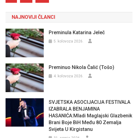
NAJNOVIJI ČLANCI
Preminula Katarina Jeleč
5. kolovoza 2026.
Preminuo Nikola Čalić (Tošo)
4. kolovoza 2026.
SVJETSKA ASOCIJACIJA FESTIVALA
IZABRALA BENJAMINA
HASANIĆA:Mladi Maglajski Glazbenik
Brani Boje BiH Među 80 Zemalja
Svijeta U Kirgistanu
31. srpnja 2026.