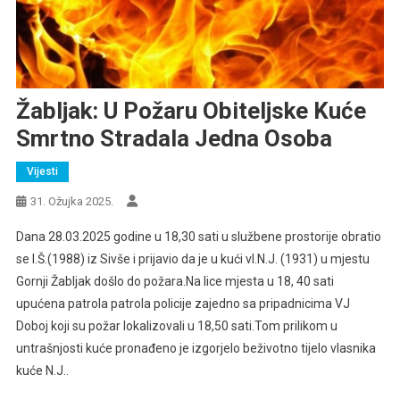
Žabljak: U Požaru Obiteljske Kuće
Smrtno Stradala Jedna Osoba
Vijesti
31. Ožujka 2025.
Dana 28.03.2025 godine u 18,30 sati u službene prostorije obratio
se I.Š.(1988) iz Sivše i prijavio da je u kući vl.N.J. (1931) u mjestu
Gornji Žabljak došlo do požara.Na lice mjesta u 18, 40 sati
upućena patrola patrola policije zajedno sa pripadnicima VJ
Doboj koji su požar lokalizovali u 18,50 sati.Tom prilikom u
untrašnjosti kuće pronađeno je izgorjelo beživotno tijelo vlasnika
kuće N.J..