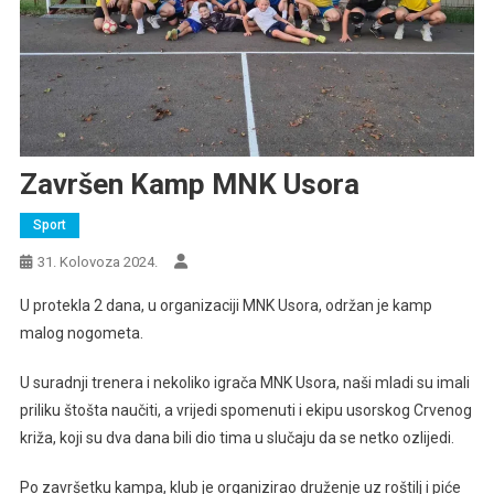
Završen Kamp MNK Usora
Sport
31. Kolovoza 2024.
U protekla 2 dana, u organizaciji MNK Usora, održan je kamp
malog nogometa.
U suradnji trenera i nekoliko igrača MNK Usora, naši mladi su imali
priliku štošta naučiti, a vrijedi spomenuti i ekipu usorskog Crvenog
križa, koji su dva dana bili dio tima u slučaju da se netko ozlijedi.
Po završetku kampa, klub je organizirao druženje uz roštilj i piće