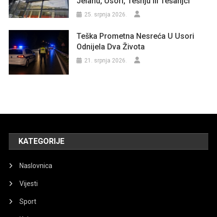
Jelahu, Usori, Tešnju Ili Tešanjci
25. srpnja 2026.
Teška Prometna Nesreća U Usori
Odnijela Dva Života
21. srpnja 2026.
KATEGORIJE
Naslovnica
Vijesti
Sport