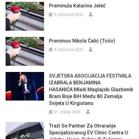
Preminula Katarina Jeleč
5. kolovoza 2026.
Preminuo Nikola Čalić (Tošo)
4. kolovoza 2026.
SVJETSKA ASOCIJACIJA FESTIVALA
IZABRALA BENJAMINA
HASANIĆA:Mladi Maglajski Glazbenik
Brani Boje BiH Među 80 Zemalja
Svijeta U Kirgistanu
31. srpnja 2026.
Traži Se Partner Za Otvaranje
Specijaliziranog EV Clinic Centra U