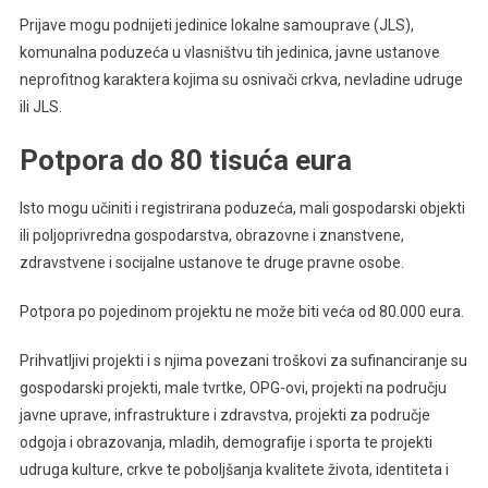
Prijave mogu podnijeti jedinice lokalne samouprave (JLS),
komunalna poduzeća u vlasništvu tih jedinica, javne ustanove
neprofitnog karaktera kojima su osnivači crkva, nevladine udruge
ili JLS.
Potpora do 80 tisuća eura
Isto mogu učiniti i registrirana poduzeća, mali gospodarski objekti
ili poljoprivredna gospodarstva, obrazovne i znanstvene,
zdravstvene i socijalne ustanove te druge pravne osobe.
Potpora po pojedinom projektu ne može biti veća od 80.000 eura.
Prihvatljivi projekti i s njima povezani troškovi za sufinanciranje su
gospodarski projekti, male tvrtke, OPG-ovi, projekti na području
javne uprave, infrastrukture i zdravstva, projekti za područje
odgoja i obrazovanja, mladih, demografije i sporta te projekti
udruga kulture, crkve te poboljšanja kvalitete života, identiteta i