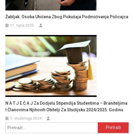
Žabljak: Osoba Uhićena Zbog Pokušaja Podmićivanja Policajca
11. rujna 2025.
N A T J E Č A J Za Dodjelu Stipendija Studentima – Braniteljima
I Članovima Njihovih Obitelji Za Studijsku 2024/2025. Godinu
5. studenoga 2024.
Pretraži: