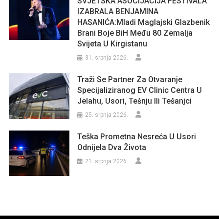
SVJETSKA ASOCIJACIJA FESTIVALA
IZABRALA BENJAMINA
HASANIĆA:Mladi Maglajski Glazbenik
Brani Boje BiH Među 80 Zemalja
Svijeta U Kirgistanu
31. srpnja 2026.
Traži Se Partner Za Otvaranje
Specijaliziranog EV Clinic Centra U
Jelahu, Usori, Tešnju Ili Tešanjci
25. srpnja 2026.
Teška Prometna Nesreća U Usori
Odnijela Dva Života
21. srpnja 2026.