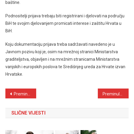
baštine.
Podnositelji prijava trebaju biti registrirani i djelovati na području
BiH te svojim djelovanjem promicati interese i zaštitu Hrvata u
BiH.
Koju dokumentaciju prijava treba sadržavati navedeno je u
Javnom pozivu koji je, osim na mrežnoj stranici Ministarstva
graditeljstva, objavljen i na mrežnim stranicama Ministarstva
vanjskih i europskih poslova te Središnjeg ureda za Hrvate izvan
Hrvatske.
Navigacija
Preminuo Josip Lukić
Preminula Ljubica Vidić
objava
SLIČNE VIJESTI