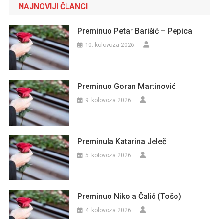
NAJNOVIJI ČLANCI
Preminuo Petar Barišić – Pepica
10. kolovoza 2026.
Preminuo Goran Martinović
9. kolovoza 2026.
Preminula Katarina Jeleč
5. kolovoza 2026.
Preminuo Nikola Čalić (Tošo)
4. kolovoza 2026.