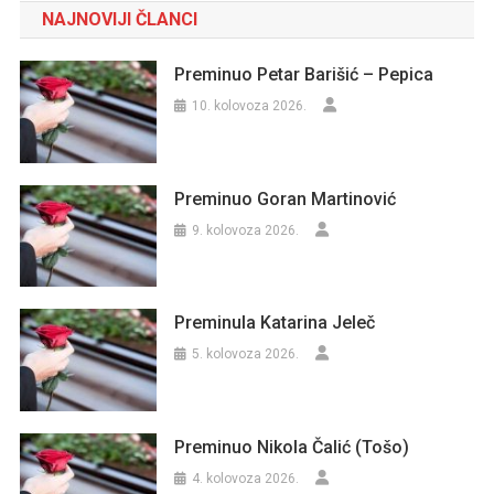
NAJNOVIJI ČLANCI
Preminuo Petar Barišić – Pepica
10. kolovoza 2026.
Preminuo Goran Martinović
9. kolovoza 2026.
Preminula Katarina Jeleč
5. kolovoza 2026.
Preminuo Nikola Čalić (Tošo)
4. kolovoza 2026.