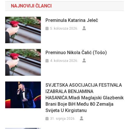
NAJNOVIJI ČLANCI
Preminula Katarina Jeleč
5. kolovoza 2026.
Preminuo Nikola Čalić (Tošo)
4. kolovoza 2026.
SVJETSKA ASOCIJACIJA FESTIVALA
IZABRALA BENJAMINA
HASANIĆA:Mladi Maglajski Glazbenik
Brani Boje BiH Među 80 Zemalja
Svijeta U Kirgistanu
31. srpnja 2026.