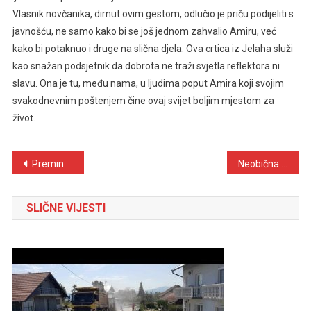
Vlasnik novčanika, dirnut ovim gestom, odlučio je priču podijeliti s
javnošću, ne samo kako bi se još jednom zahvalio Amiru, već
kako bi potaknuo i druge na slična djela. Ova crtica iz Jelaha služi
kao snažan podsjetnik da dobrota ne traži svjetla reflektora ni
slavu. Ona je tu, među nama, u ljudima poput Amira koji svojim
svakodnevnim poštenjem čine ovaj svijet boljim mjestom za
život.
Navigacija
Preminuo Stjepan Šarić
Neobična krađa u Tešanjci: Nepoznato lice otuđilo parfem iz DM-a
objava
SLIČNE VIJESTI