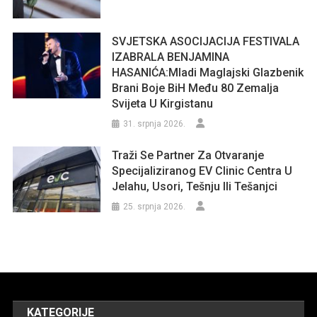
SVJETSKA ASOCIJACIJA FESTIVALA
IZABRALA BENJAMINA
HASANIĆA:Mladi Maglajski Glazbenik
Brani Boje BiH Među 80 Zemalja
Svijeta U Kirgistanu
31. srpnja 2026.
Traži Se Partner Za Otvaranje
Specijaliziranog EV Clinic Centra U
Jelahu, Usori, Tešnju Ili Tešanjci
25. srpnja 2026.
KATEGORIJE