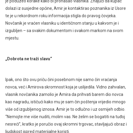
je poduzeo korake kako bi pronašao vlasnika. Znajući da kupac
dolazi iz susjedne općine, Amir je kontaktirao poznanika iz Usore
te je u rekordnom roku informacija stigla do pravog čovjeka.
Novčanik je vraćen vlasniku u identičnom stanju u kakvom je i
izgubljen – sa svakim dokumentom i svakom markom na svom
mjestu.
„Dobrota ne traži slavu“
Ipak, ono što ovu priču čini posebnom nije samo čin vraćanja
novca, već i Amirova skromnost koja je uslijedila. Vidno zahvalan,
vlasnik novčanika zamolio je Amira da prihvati barem dio novca
kao nagradu, ističući kako mu je sam čin poštenja vrijedio mnogo
više od izgubljenog iznosa. Amir je to odlučno i uz osmijeh odbio.
“Nemojte me više nuditi, molim vas. Ne želim se bogatiti na tuđoj
nesreći”, kratko je poručio ovaj skromni trgovac, stavljajući obraz i
ljudskost ispred materijalne koristi.