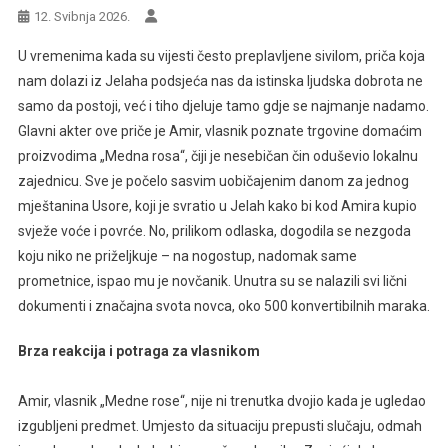
12. Svibnja 2026.
U vremenima kada su vijesti često preplavljene sivilom, priča koja
nam dolazi iz Jelaha podsjeća nas da istinska ljudska dobrota ne
samo da postoji, već i tiho djeluje tamo gdje se najmanje nadamo.
Glavni akter ove priče je Amir, vlasnik poznate trgovine domaćim
proizvodima „Medna rosa“, čiji je nesebičan čin oduševio lokalnu
zajednicu. Sve je počelo sasvim uobičajenim danom za jednog
mještanina Usore, koji je svratio u Jelah kako bi kod Amira kupio
svježe voće i povrće. No, prilikom odlaska, dogodila se nezgoda
koju niko ne priželjkuje – na nogostup, nadomak same
prometnice, ispao mu je novčanik. Unutra su se nalazili svi lični
dokumenti i značajna svota novca, oko 500 konvertibilnih maraka.
Brza reakcija i potraga za vlasnikom
Amir, vlasnik „Medne rose“, nije ni trenutka dvojio kada je ugledao
izgubljeni predmet. Umjesto da situaciju prepusti slučaju, odmah