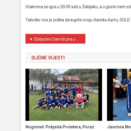
Utakmica se igra u 20:00 sati u Žabljaku, a u goste nam st
Također ovo je prilika da kupite svoju člansku kartu, GOL
Navigacija
Obilježeni Dani Kruha u MSŠ Stjepan Radić
objava
SLIČNE VIJESTI
Nogomet: Pobjeda Proletera, Poraz
Jasmina Mer