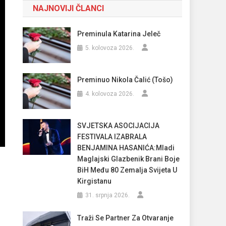
NAJNOVIJI ČLANCI
Preminula Katarina Jeleč
5. kolovoza 2026.
Preminuo Nikola Čalić (Tošo)
4. kolovoza 2026.
SVJETSKA ASOCIJACIJA
FESTIVALA IZABRALA
BENJAMINA HASANIĆA:Mladi
Maglajski Glazbenik Brani Boje
BiH Među 80 Zemalja Svijeta U
Kirgistanu
31. srpnja 2026.
Traži Se Partner Za Otvaranje