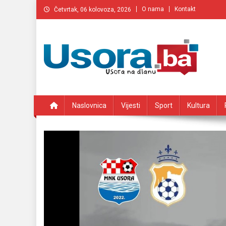
Preskočite
O nama
Kontakt
Četvrtak, 06 kolovoza, 2026
na
sadržaj
Usora.ba
Usorski web portal
Naslovnica
Vijesti
Sport
Kultura