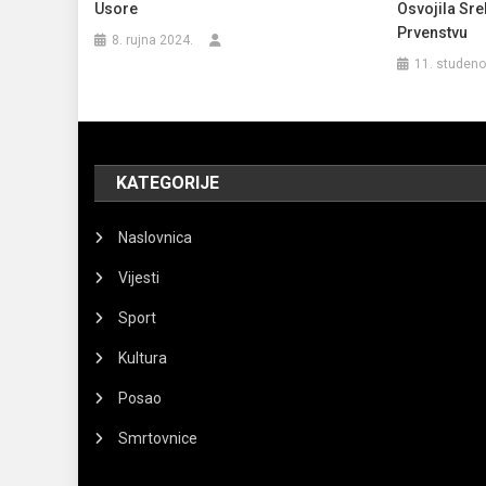
Usore
Osvojila Sr
Prvenstvu
8. rujna 2024.
11. studeno
KATEGORIJE
Naslovnica
Vijesti
Sport
Kultura
Posao
Smrtovnice