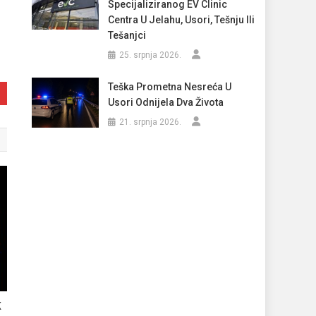
Specijaliziranog EV Clinic
Centra U Jelahu, Usori, Tešnju Ili
Tešanjci
25. srpnja 2026.
Teška Prometna Nesreća U
Usori Odnijela Dva Života
21. srpnja 2026.
K