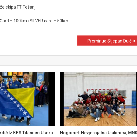
iže ekipa FT Tešanj.
D Card – 100km i SILVER card – 50km.
Preminuo Stjepan Duić
dić Iz KBS Titanium Usora
Nogomet: Nevjerojatna Utakmica, MN