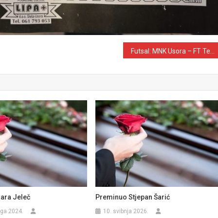
Futsal: MNK Usora – FT Tešanj 5-5
ara Jeleč
Preminuo Stjepan Šarić
ga 2024.
10. svibnja 2026.