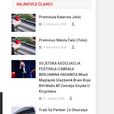
NAJNOVIJI ČLANCI
Preminula Katarina Jeleč
5. kolovoza 2026.
Preminuo Nikola Čalić (Tošo)
4. kolovoza 2026.
SVJETSKA ASOCIJACIJA
FESTIVALA IZABRALA
BENJAMINA HASANIĆA:Mladi
Maglajski Glazbenik Brani Boje
BiH Među 80 Zemalja Svijeta U
Kirgistanu
31. srpnja 2026.
Traži Se Partner Za Otvaranje