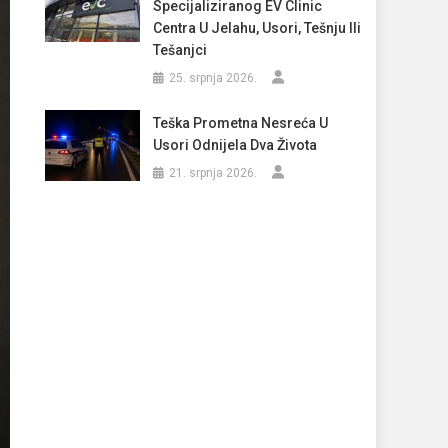
Specijaliziranog EV Clinic
Centra U Jelahu, Usori, Tešnju Ili
Tešanjci
25. srpnja 2026.
Teška Prometna Nesreća U
Usori Odnijela Dva Života
21. srpnja 2026.