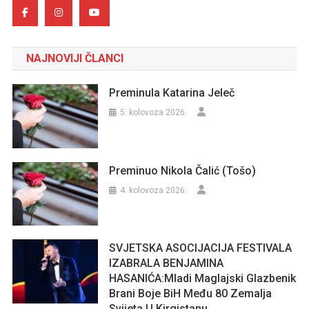
NAJNOVIJI ČLANCI
Preminula Katarina Jeleč
5. kolovoza 2026.
Preminuo Nikola Čalić (Tošo)
4. kolovoza 2026.
SVJETSKA ASOCIJACIJA FESTIVALA
IZABRALA BENJAMINA
HASANIĆA:Mladi Maglajski Glazbenik
Brani Boje BiH Među 80 Zemalja
Svijeta U Kirgistanu