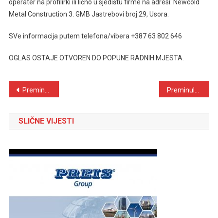
operater na profilirki ili lično u sjedištu firme na adresi: Newcold
Metal Construction 3. GMB Jastrebovi broj 29, Usora.
SVe informacija putem telefona/vibera +387 63 802 646
OGLAS OSTAJE OTVOREN DO POPUNE RADNIH MJESTA.
Navigacija
Preminula Ana Lukić (1940.-2024.) iz Kraševa
Preminula Ana (Ivić) Jeleč (1931.-2024.) iz Žabljaka
objava
SLIČNE VIJESTI