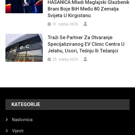
HASANIĆA:Mladi Maglajski Glazbenik
Brani Boje BiH Među 80 Zemalja
Svijeta U Kirgistanu
31. srpnja 2026.
Traži Se Partner Za Otvaranje
Specijaliziranog EV Clinic Centra U
Jelahu, Usori, Tešnju Ili Tešanjci
25. srpnja 2026.
KATEGORIJE
Naslovnica
Vijesti