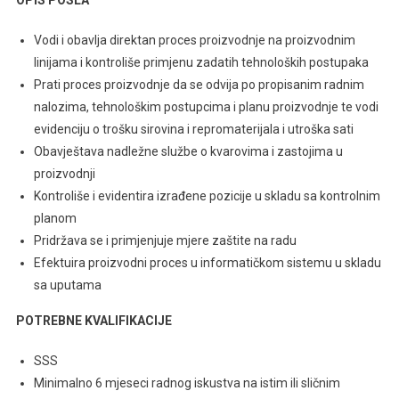
OPIS POSLA
Vodi i obavlja direktan proces proizvodnje na proizvodnim
linijama i kontroliše primjenu zadatih tehnoloških postupaka
Prati proces proizvodnje da se odvija po propisanim radnim
nalozima, tehnološkim postupcima i planu proizvodnje te vodi
evidenciju o trošku sirovina i repromaterijala i utroška sati
Obavještava nadležne službe o kvarovima i zastojima u
proizvodnji
Kontroliše i evidentira izrađene pozicije u skladu sa kontrolnim
planom
Pridržava se i primjenjuje mjere zaštite na radu
Efektuira proizvodni proces u informatičkom sistemu u skladu
sa uputama
POTREBNE KVALIFIKACIJE
SSS
Minimalno 6 mjeseci radnog iskustva na istim ili sličnim