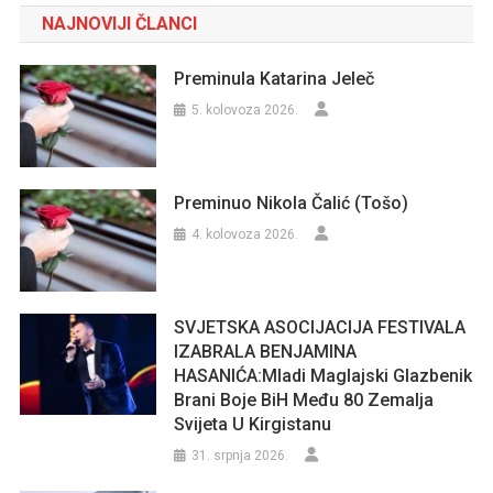
NAJNOVIJI ČLANCI
Preminula Katarina Jeleč
5. kolovoza 2026.
Preminuo Nikola Čalić (Tošo)
4. kolovoza 2026.
SVJETSKA ASOCIJACIJA FESTIVALA
IZABRALA BENJAMINA
HASANIĆA:Mladi Maglajski Glazbenik
Brani Boje BiH Među 80 Zemalja
Svijeta U Kirgistanu
31. srpnja 2026.