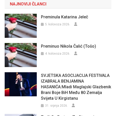
NAJNOVIJI ČLANCI
Preminula Katarina Jeleč
5. kolovoza 2026.
Preminuo Nikola Čalić (Tošo)
4. kolovoza 2026.
SVJETSKA ASOCIJACIJA FESTIVALA
IZABRALA BENJAMINA
HASANIĆA:Mladi Maglajski Glazbenik
Brani Boje BiH Među 80 Zemalja
Svijeta U Kirgistanu
31. srpnja 2026.