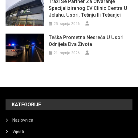
Traži Se Partner Za Otvaranje
Specijaliziranog EV Clinic Centra U
Jelahu, Usori, Tešnju Ili Tešanjci
25. srpnja 2026.
Teška Prometna Nesreća U Usori
Odnijela Dva Života
21. srpnja 2026.
KATEGORIJE
Naslovnica
Vijesti