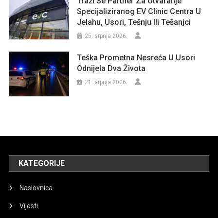
Traži Se Partner Za Otvaranje
Specijaliziranog EV Clinic Centra U
Jelahu, Usori, Tešnju Ili Tešanjci
25. srpnja 2026.
Teška Prometna Nesreća U Usori
Odnijela Dva Života
21. srpnja 2026.
KATEGORIJE
Naslovnica
Vijesti