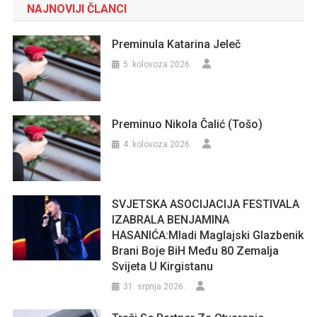
NAJNOVIJI ČLANCI
Preminula Katarina Jeleč
5. kolovoza 2026.
Preminuo Nikola Čalić (Tošo)
4. kolovoza 2026.
SVJETSKA ASOCIJACIJA FESTIVALA
IZABRALA BENJAMINA
HASANIĆA:Mladi Maglajski Glazbenik
Brani Boje BiH Među 80 Zemalja
Svijeta U Kirgistanu
31. srpnja 2026.